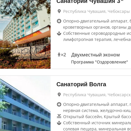
Санаторий Чувашия
3
Республика Чувашия, Чебоксары
Опорно-двигательный аппарат, 
кроветворных органов, органы д
Собственные сероводородные ис
лимфотропная терапия, лечебна
Двухместный эконом
×
2
Программа "Оздоровление"
Санаторий Волга
Республика Чувашия, Чебоксарс
Опорно-двигательный аппарат, г
нервная система, желудочно-ки
Открытый бассейн, Крытый басс
Собственный источник минераль
солевая пещера, минеральная в