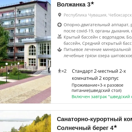
★
Волжанка
3
Республика Чувашия, Чебоксарс
Опорно-двигательный аппарат, 
после covid-19, органы дыхания, 
Крытый бассейн с водопадом, Б
бассейн, Средний открытый бас
Питьевое лечение минеральной 
лечебные грязи озера шитовское
Стандарт 2-местный 2-х
×
2
комнатный 2 корпус
Проживание+3-х разовое
питание(шведский стол)
Включен завтрак "шведский 
Санаторно-курортный ко
★
Солнечный берег
4