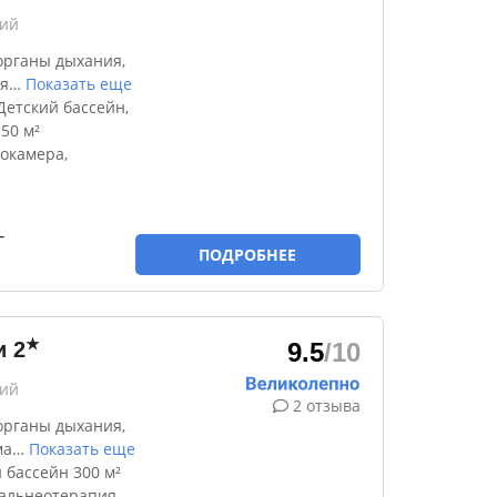
кий
органы дыхания,
я
…
Показать еще
етский бассейн,
50 м²
окамера,
-
ПОДРОБНЕЕ
★
и
2
9.5
/10
кий
2 отзыва
органы дыхания,
ма
…
Показать еще
 бассейн 300 м²
бальнеотерапия