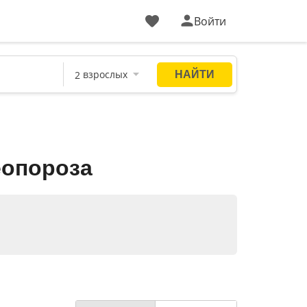
Войти
еопороза