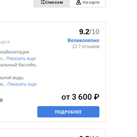
Списком
На карте
9.2
/10
сарск
7 отзывов
реабилитация
н
…
Показать еще
альный бассейн,
ьной воды,
ци
…
Показать еще
от 3 600 ₽
й
ПОДРОБНЕЕ