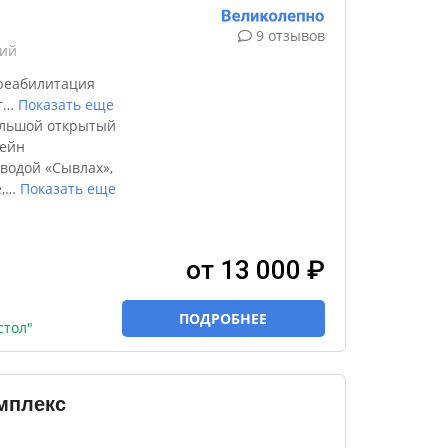
9 отзывов
кий
реабилитация
г
…
Показать еще
ольшой открытый
сейн
водой «Сывлах»,
,
…
Показать еще
от 13 000 ₽
ПОДРОБНЕЕ
стол"
мплекс