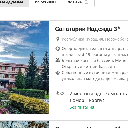
омендуемые
по отзывам
по цене
★
Санаторий Надежда
3
Республика Чувашия, Новочебок
Опорно-двигательный аппарат, 
после covid-19, органы дыхания, 
Большой крытый бассейн, Минер
Открытый летний бассейн
Собственные источники минерал
уникальная методика детоксика
2-местный однокомнатны
×
2
номер 1 корпус
Без питания
★