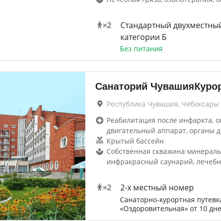
Стандартный двухместны
×
2
категории Б
Без питания
Санаторий ЧувашияКуро
Республика Чувашия, Чебоксары
Реабилитация после инфаркта, о
двигательный аппарат, органы 
Крытый бассейн
Собственная скважина минераль
инфракрасный саунарий, лечеб
2-х местный номер
×
2
Санаторно-курортная путевк
«Оздоровительная» от 10 дн