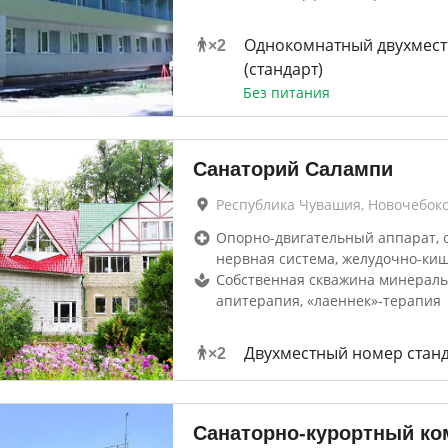
Однокомнатный двухмес
×
2
(стандарт)
Без питания
Санаторий Салампи
Республика Чувашия, Новочебок
Опорно-двигательный аппарат, 
нервная система, желудочно-ки
Собственная скважина минераль
апитерапия, «лаеннек»-терапия
Двухместный номер стан
×
2
Санаторно-курортный ко