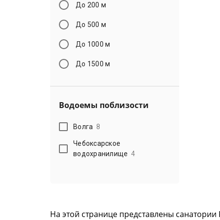
До 200 м
До 500 м
До 1000 м
До 1500 м
Водоемы поблизости
Волга
8
Чебоксарское
водохранилище
4
На этой странице представлены санатории