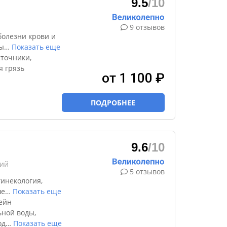
9.5
/10
9 отзывов
болезни крови и
ы
…
Показать еще
точники,
я грязь
от 1 100 ₽
ПОДРОБНЕЕ
9.6
/10
кий
5 отзывов
инекология,
ше
…
Показать еще
ейн
ной воды,
од
…
Показать еще