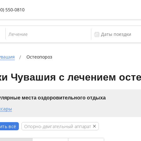
00) 550-0810
Лечение
увашия
Остеопороз
ки Чувашия с лечением ост
лярные места оздоровительного отдыха
ксары
Опорно-двигательный аппарат
ить всё