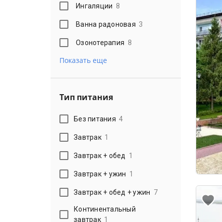
Ингаляции
8
Ванна радоновая
3
Озонотерапия
8
Показать еще
Тип питания
Без питания
4
Завтрак
1
Завтрак + обед
1
Завтрак + ужин
1
Завтрак + обед + ужин
7
Континентальный
завтрак
1