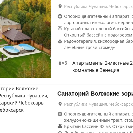
Республика Чувашия, Чебоксарс
Опорно-двигательный аппарат, 
лор-органы, гинекология, нервна
Крытый плавательный бассейн, Д
Открытый бассейн с подогревом 
Радонотерапия, кислородная бар
лечебные грязи «томед»
Апартаменты 2-местные 2
×
5
комнатные Венеция
Санаторий Волжские зор
Республика Чувашия, Чебоксарс
Опорно-двигательный аппарат, 
желудочно-кишечный тракт, сто
Крытый бассейн 32 м², Открытый
Лечебная грязь, озонотерапия, 