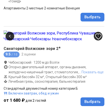
«томед»
Апартаменты 2-местные 2-комнатные Венеция
Выбрать
★
Санаторий Волжские зори
2
9.5
2 оценки
/ 10
Чебоксарский
·
1200
м до
Волги
Опорно-двигательный аппарат, органы дыхания,
желудочно-кишечный тракт, стоматология,
…
Показать еще
Крытый бассейн 32 м², Открытый бассейн 300 м²
Лечебная грязь, озонотерапия, бальнеотерапия
Стандартный двухместный номер категории Б
Включен завтрак, обед и ужин
от 1 680 ₽
для 2 гостей
Выбрать