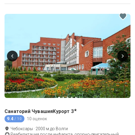
★
Санаторий ЧувашияКурорт
3
9.4
10 оценок
/ 10
Чебоксары
·
2000
м до
Волги
Реабилитация после инфаркта, опорно-двигательный