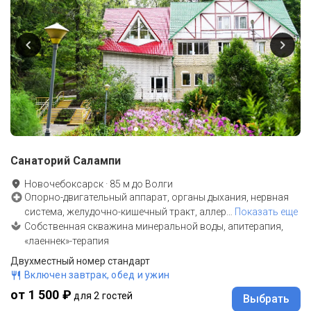
Санаторий Салампи
Новочебоксарск
·
85
м до
Волги
Опорно-двигательный аппарат, органы дыхания, нервная
система, желудочно-кишечный тракт, аллер
…
Показать еще
Собственная скважина минеральной воды, апитерапия,
«лаеннек»-терапия
Двухместный номер стандарт
Включен завтрак, обед и ужин
от 1 500 ₽
для 2 гостей
Выбрать