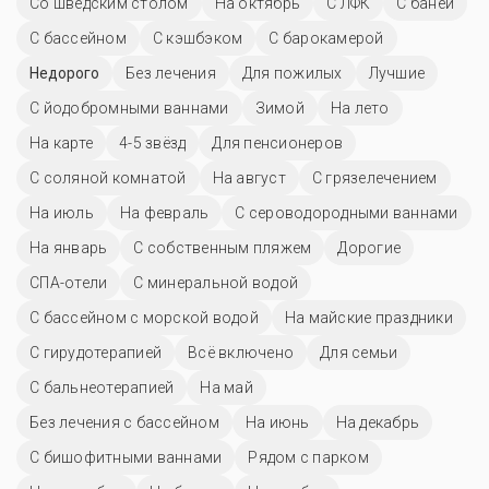
Со шведским столом
На октябрь
С ЛФК
С баней
C бассейном
С кэшбэком
С барокамерой
Недорого
Без лечения
Для пожилых
Лучшие
С йодобромными ваннами
Зимой
На лето
На карте
4-5 звёзд
Для пенсионеров
С соляной комнатой
На август
С грязелечением
На июль
На февраль
С сероводородными ваннами
На январь
С собственным пляжем
Дорогие
СПА-отели
С минеральной водой
С бассейном с морской водой
На майские праздники
С гирудотерапией
Всё включено
Для семьи
С бальнеотерапией
На май
Без лечения с бассейном
На июнь
На декабрь
С бишофитными ваннами
Рядом с парком