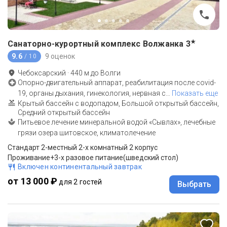
★
Санаторно-курортный комплекс Волжанка
3
9.6
9 оценок
/ 10
Чебоксарский
·
440
м до
Волги
Опорно-двигательный аппарат, реабилитация после covid-
19, органы дыхания, гинекология, нервная с
…
Показать еще
Крытый бассейн с водопадом, Большой открытый бассейн,
Средний открытый бассейн
Питьевое лечение минеральной водой «Сывлах», лечебные
грязи озера шитовское, климатолечение
Стандарт 2-местный 2-х комнатный 2 корпус
Проживание+3-х разовое питание(шведский стол)
Включен континентальный завтрак
от 13 000 ₽
для 2 гостей
Выбрать