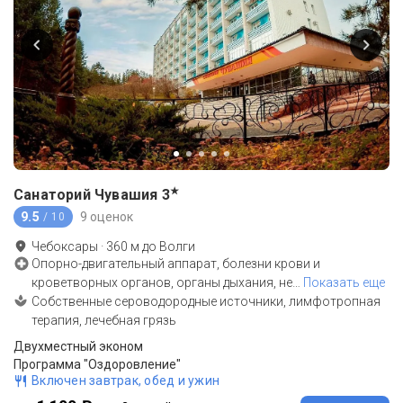
★
Санаторий Чувашия
3
9.5
9 оценок
/ 10
Чебоксары
·
360
м до
Волги
Опорно-двигательный аппарат, болезни крови и
кроветворных органов, органы дыхания, не
…
Показать еще
Собственные сероводородные источники, лимфотропная
терапия, лечебная грязь
Двухместный эконом
Программа "Оздоровление"
Включен завтрак, обед и ужин