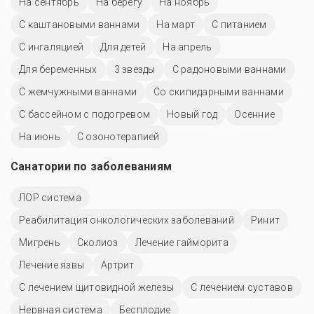
На сентябрь
На берегу
На ноябрь
С каштановыми ваннами
На март
С питанием
С ингаляцией
Для детей
На апрель
Для беременных
3 звезды
С радоновыми ваннами
С жемчужными ваннами
Со скипидарными ваннами
С бассейном с подогревом
Новый год
Осенние
На июнь
С озонотерапией
Санатории по заболеваниям
ЛОР система
Реабилитация онкологических заболеваний
Ринит
Мигрень
Сколиоз
Лечение гайморита
Лечение язвы
Артрит
С лечением щитовидной железы
С лечением суставов
Нервная система
Бесплодие