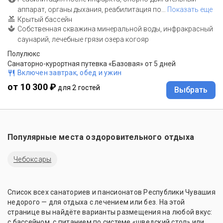
аппарат, органы дыхания, реабилитация по
…
Показать еще
Крытый бассейн
Собственная скважина минеральной воды, инфракрасный
саунарий, лечебные грязи озера когояр
Полулюкс
Санаторно-курортная путевка «Базовая» от 5 дней
Включен завтрак, обед и ужин
от 10 300 ₽
для 2 гостей
Выбрать
Популярные места оздоровительного отдыха
Чебоксары
Список всех санаториев и пансионатов Республики Чувашия
недорого — для отдыха с лечением или без. На этой
странице вы найдёте варианты размещения на любой вкус:
с бассейном, с питанием по системе «шведский стол» или