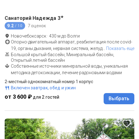
★
Санаторий Надежда
3
9.2
7 оценок
/ 10
Новочебоксарск
·
430
м до
Волги
Опорно-двигательный аппарат, реабилитация после covid-
19, органы дыхания, нервная система, желуд
…
Показать еще
Большой крытый бассейн, Минеральный бассейн,
Открытый летний бассейн
Собственные источники минеральной воды, уникальная
методика детоксикации, лечение радоновыми водами
2-местный однокомнатный номер 1 корпус
Включен завтрак, обед и ужин
от 3 600 ₽
для 2 гостей
Выбрать