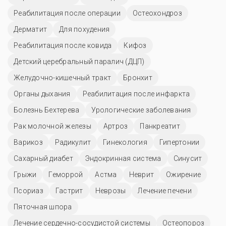
Реабилитация после операции
Остеохондроз
Дерматит
Для похудения
Реабилитация после ковида
Кифоз
Детский церебральный паралич (ДЦП)
Желудочно-кишечный тракт
Бронхит
Органы дыхания
Реабилитация после инфаркта
Болезнь Бехтерева
Урологические заболевания
Рак молочной железы
Артроз
Панкреатит
Варикоз
Радикулит
Гинекология
Гипертонии
Сахарный диабет
Эндокринная система
Синусит
Грыжи
Геморрой
Астма
Неврит
Ожирение
Псориаз
Гастрит
Неврозы
Лечение печени
Пяточная шпора
Лечение сердечно-сосудистой системы
Остеопороз