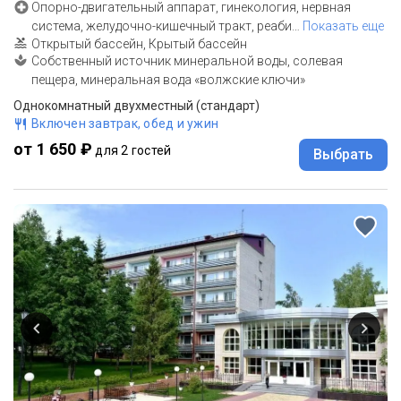
Опорно-двигательный аппарат, гинекология, нервная
система, желудочно-кишечный тракт, реаби
…
Показать еще
Открытый бассейн, Крытый бассейн
Собственный источник минеральной воды, солевая
пещера, минеральная вода «волжские ключи»
Однокомнатный двухместный (стандарт)
Включен завтрак, обед и ужин
от 1 650 ₽
для 2 гостей
Выбрать