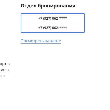
Отдел бронирования:
+7 (927) 062-****
+7 (927) 062-****
Посмотреть на карте
орт в
тия в
е и
ок.
альные
седок с