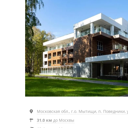
Московская обл., г.о. Мытищи, п. Поведники, 
31.0 км
до Москвы