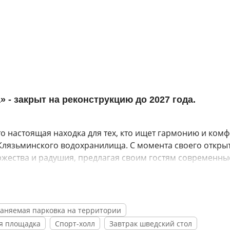
- закрыт на реконструкцию до 2027 года.
 настоящая находка для тех, кто ищет гармонию и комф
Клязьминского водохранилища. С момента своего откры
ржества и радушия, предлагая своим гостям современны
спектр услуг для полноценного отдыха и деловых поезд
уры, разработанные опытными косметологами, которые
ье. Каждая процедура адаптирована под ваши индивиду
аняемая парковка на территории
слабиться и восстановить силы.
я площадка
Спорт-холл
Завтрак шведский стол
для активного отдыха: от малых и больших шатров до бе