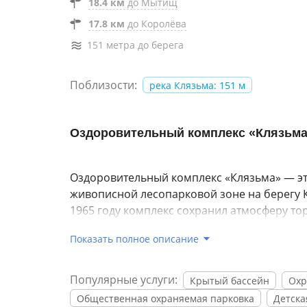
18.4 км
до Мытищ
17.8 км
до Королёва
151 метра до берега
Поблизости:
река Клязьма: 151 м
Оздоровительный комплекс «Клязьма» 
Оздоровительный комплекс «Клязьма» — это
живописной лесопарковой зоне на берегу 
1965 году комплекс сохранил атмосферу то
комфортабельные номера, а также широкий 
Показать полное описание
Здесь вас ждут разнообразные SPA-процед
помогут вам поддержать красоту и здоров
Популярные услуги:
Крытый бассейн
Охр
предпочтения, позволяя вам полностью рас
Общественная охраняемая парковка
Детска
Комплекс также предлагает множество зон 