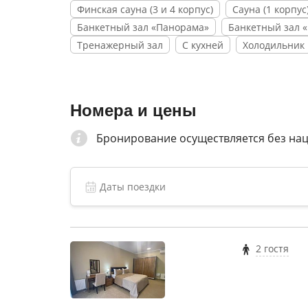
Финская сауна (3 и 4 корпус)
Сауна (1 корпус
мангалами. Вы сможете насладиться разно
Банкетный зал «Панорама»
Банкетный зал 
прогулок на лошадях до игры в мини-гольф 
Тренажерный зал
С кухней
Холодильник
квадроциклами.
Несмотря на все изменения, произошедшие 
великолепным природным ландшафтом и ат
свой уголок для отдыха и восстановления 
Номера и цены
Бронирование осуществляется без на
2 гостя