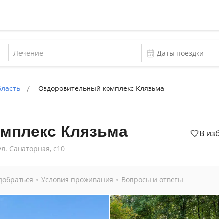
Лечение
бласть
Оздоровительный комплекс Клязьма
мплекс Клязьма
В из
ул. Санаторная, с10
добраться
Условия проживания
Вопросы и ответы