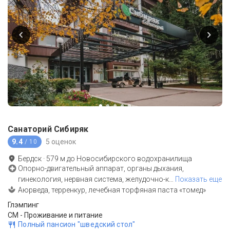
Санаторий Сибиряк
9.4
5 оценок
/ 10
Бердск
·
579
м до
Новосибирского водохранилища
Опорно-двигательный аппарат, органы дыхания,
гинекология, нервная система, желудочно-к
…
Показать еще
Аюрведа, терренкур, лечебная торфяная паста «томед»
Глэмпинг
СМ - Проживание и питание
Полный пансион "шведский стол"