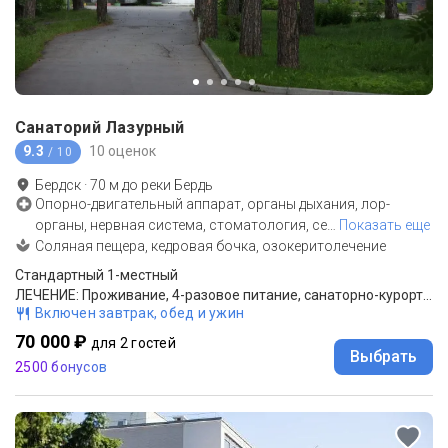
Санаторий Лазурный
9.3
10 оценок
/ 10
Бердск
·
70
м до
реки Бердь
Опорно-двигательный аппарат, органы дыхания, лор-
органы, нервная система, стоматология, се
…
Показать еще
Соляная пещера, кедровая бочка, озокеритолечение
Стандартный 1-местный
ЛЕЧЕНИЕ: Проживание, 4-разовое питание, санаторно-курортное лечение
Включен завтрак, обед и ужин
70 000 ₽
для 2 гостей
Выбрать
2500 бонусов