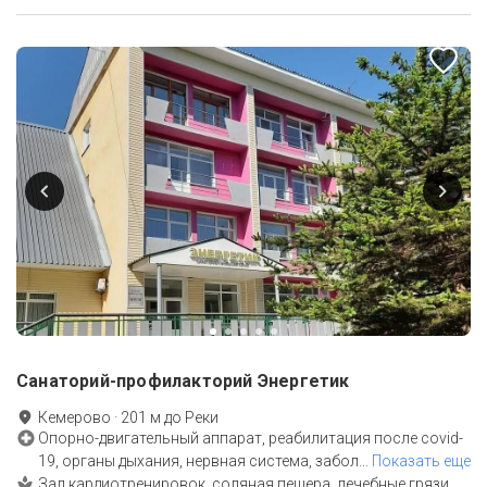
Санаторий-профилакторий Энергетик
Кемерово
·
201
м до
Реки
Опорно-двигательный аппарат, реабилитация после covid-
19, органы дыхания, нервная система, забол
…
Показать еще
Зал кардиотренировок, соляная пещера, лечебные грязи