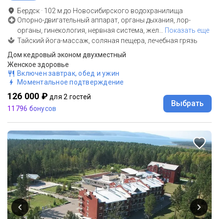
Бердск
·
102
м до
Новосибирского водохранилища
Опорно-двигательный аппарат, органы дыхания, лор-
органы, гинекология, нервная система, жел
…
Показать еще
Тайский йога-массаж, соляная пещера, лечебная грязь
Дом кедровый эконом двухместный
Женское здоровье
Включен завтрак, обед и ужин
Моментальное подтверждение
126 000 ₽
для 2 гостей
Выбрать
11796 бонусов