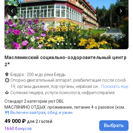
Маслянинский социально-оздоровительный центр
★
2
Бердск
·
200
м до
реки Бердь
Опорно-двигательный аппарат, реабилитация после covid-
19, органы дыхания, лор-органы, нервная си
…
Показать еще
Соляная пещера, услуги психолога, нефритотерапия
Стандарт 2 категории уют DBL
МАСЛЯНИНО ОТДЫХ: проживание, питание 4-х разовое (комплексное), оздровительные процедуры
Включен завтрак, обед и ужин
49 000 ₽
для 2 гостей
Выбрать
1660 бонусов