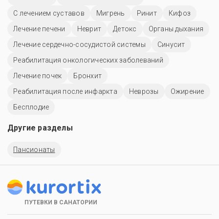
С лечением суставов
Мигрень
Ринит
Кифоз
Лечение печени
Неврит
Детокс
Органы дыхания
Лечение сердечно-сосудистой системы
Синусит
Реабилитация онкологических заболеваний
Лечение почек
Бронхит
Реабилитация после инфаркта
Неврозы
Ожирение
Бесплодие
Другие разделы
Пансионаты
ПУТЕВКИ В САНАТОРИИ