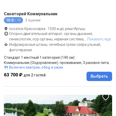
Санаторий Коммунальник
10.0
3 оценки
/ 10
поселок Красноярка
·
1500
м до
реки Иртыш
Опорно-двигательный аппарат, органы дыхания,
гинекология, лор-органы, нервная система,
…
Показать еще
Инфракрасные штаны, лечебные грязи озера ульжай,
фитотерапия
Стандарт 1 местный 1 категория (140 см)
Коммунальник (Оздоровление): проживание, 3 разовое питание
Включен завтрак, обед и ужин
63 700 ₽
для 2 гостей
Выбрать