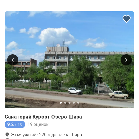
Санаторий Курорт Озеро Шира
9.2
19 оценок
/ 10
Жемчужный
·
220
м до
озера Шира