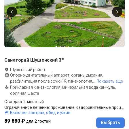
★
Санаторий Шушенский
3
Шушенский район
Опорно-двигательный аппарат, органы дыхания,
реабилитация после covid-19, гинекология,
…
Показать еще
Прикладная кинезиология, минеральная вода хан-куль,
соляная шахта
Стандарт 2-местный
Ограниченное лечение: проживание, оздоровительные процедуры, 4-х разовое питание по системе «Шведский стол»
Включен завтрак, обед и ужин
89 880 ₽
для 2 гостей
Выбрать