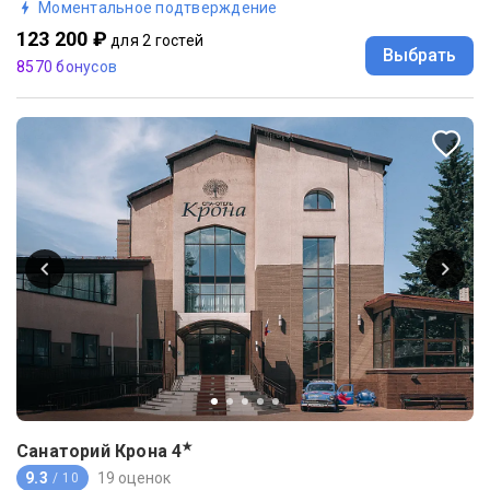
Моментальное подтверждение
123 200 ₽
для 2 гостей
Выбрать
8570 бонусов
★
Санаторий Крона
4
9.3
19 оценок
/ 10