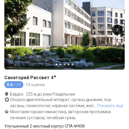
★
Санаторий Рассвет
4
9.6
14 оценок
/ 10
Бердск
·
225
м до
реки Раздельная
Опорно-двигательный аппарат, органы дыхания, лор-
органы, гинекология, нервная система, жел
…
Показать еще
Многовекторная гимнастика, авторская программа
лечения суставов, лечебная грязь
Улучшенный 2-местный корпус СПА №408