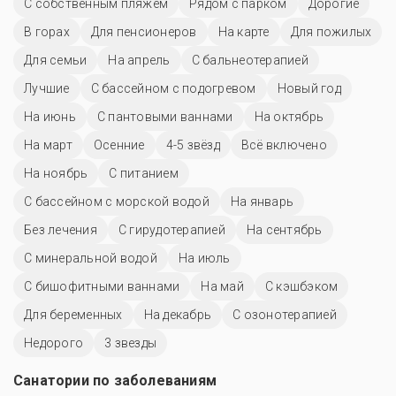
С собственным пляжем
Рядом с парком
Дорогие
В горах
Для пенсионеров
На карте
Для пожилых
Для семьи
На апрель
С бальнеотерапией
Лучшие
С бассейном с подогревом
Новый год
На июнь
С пантовыми ваннами
На октябрь
На март
Осенние
4-5 звёзд
Всё включено
На ноябрь
С питанием
С бассейном с морской водой
На январь
Без лечения
С гирудотерапией
На сентябрь
С минеральной водой
На июль
С бишофитными ваннами
На май
С кэшбэком
Для беременных
На декабрь
С озонотерапией
Недорого
3 звезды
Санатории по заболеваниям