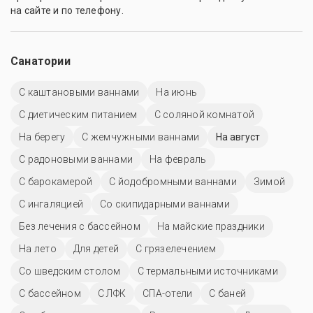
на сайте и по телефону.
Санатории
С каштановыми ваннами
На июнь
С диетическим питанием
С соляной комнатой
На берегу
С жемчужными ваннами
На август
С радоновыми ваннами
На февраль
С барокамерой
С йодобромными ваннами
Зимой
С ингаляцией
Со скипидарными ваннами
Без лечения с бассейном
На майские праздники
На лето
Для детей
С грязелечением
Со шведским столом
С термальными источниками
C бассейном
С ЛФК
СПА-отели
С баней