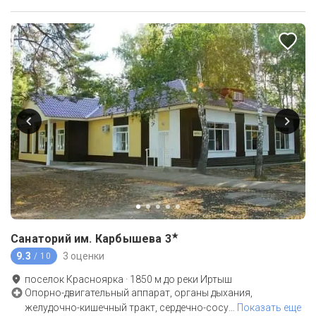
★
Санаторий им. Карбышева
3
9.3
3 оценки
/ 10
поселок Красноярка
·
1850
м до
реки Иртыш
Опорно-двигательный аппарат, органы дыхания,
желудочно-кишечный тракт, сердечно-сосу
…
Показать еще