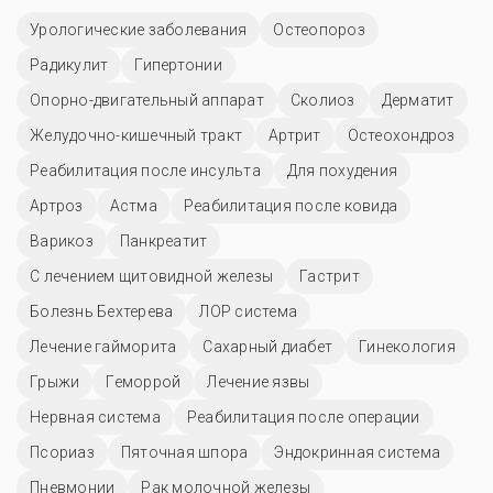
Урологические заболевания
Остеопороз
Радикулит
Гипертонии
Опорно-двигательный аппарат
Сколиоз
Дерматит
Желудочно-кишечный тракт
Артрит
Остеохондроз
Реабилитация после инсульта
Для похудения
Артроз
Астма
Реабилитация после ковида
Варикоз
Панкреатит
С лечением щитовидной железы
Гастрит
Болезнь Бехтерева
ЛОР система
Лечение гайморита
Сахарный диабет
Гинекология
Грыжи
Геморрой
Лечение язвы
Нервная система
Реабилитация после операции
Псориаз
Пяточная шпора
Эндокринная система
Пневмонии
Рак молочной железы