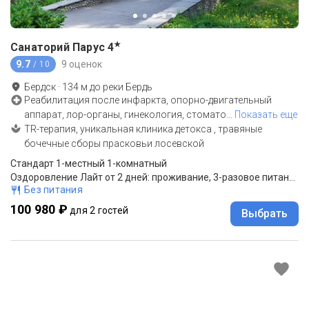
★
Санаторий Парус
4
9.7
9 оценок
/ 10
Бердск
·
134
м до
реки Бердь
Реабилитация после инфаркта, опорно-двигательный
аппарат, лор-органы, гинекология, стомато
…
Показать еще
TR-терапия, уникальная клиника детокса , травяные
бочечные сборы прасковьи лосевской
Стандарт 1-местный 1-комнатный
Оздоровление Лайт от 2 дней: проживание, 3-разовое питание
Без питания
100 980 ₽
для 2 гостей
Выбрать