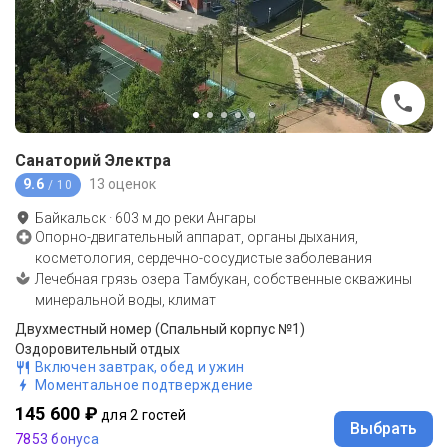
Санаторий Электра
9.6
13 оценок
/ 10
Байкальск
·
603
м до
реки Ангары
Опорно-двигательный аппарат, органы дыхания,
косметология, сердечно-сосудистые заболевания
Лечебная грязь озера Тамбукан, собственные скважины
минеральной воды, климат
Двухместный номер (Спальный корпус №1)
Оздоровительный отдых
Включен завтрак, обед и ужин
Моментальное подтверждение
145 600 ₽
для 2 гостей
Выбрать
7853 бонуса