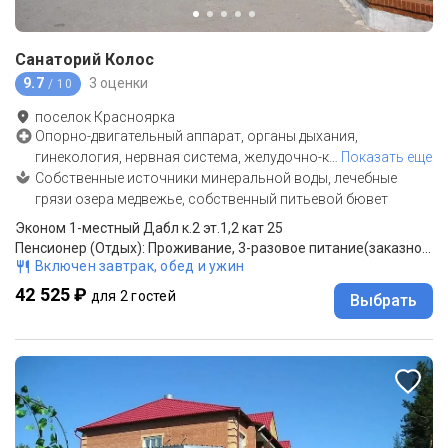
Санаторий Колос
9.7
3 оценки
/ 10
поселок Красноярка
Опорно-двигательный аппарат, органы дыхания,
гинекология, нервная система, желудочно-к
…
Показать еще
Собственные источники минеральной воды, лечебные
грязи озера медвежье, собственный питьевой бювет
Эконом 1-местный Дабл к.2 эт.1,2 кат 25
Пенсионер (Отдых): Проживание, 3-разовое питание(заказное)
Включен завтрак, обед и ужин
42 525 ₽
для 2 гостей
Выбрать