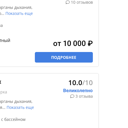
10 отзывов
органы дыхания,
о
…
Показать еще
на
тный
от 10 000 ₽
ПОДРОБНЕЕ
10.0
/10
к
ярка
3 отзыва
органы дыхания,
я
…
Показать еще
 с бассейном