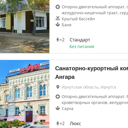
Опорно-двигательный аппарат, 
желудочно-кишечный тракт, сер
Крытый бассейн
Баня
×
2
Стандарт
Без питания
Санаторно-курортный ко
Ангара
Иркутская область, Иркутск
Опорно-двигательный аппарат, 
кроветворных органов, желудоч
Сауна
×
2
Люкс