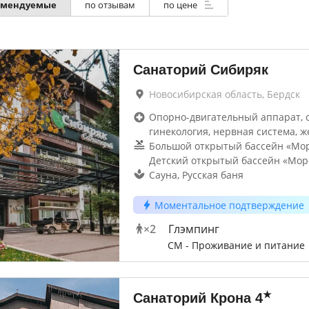
омендуемые
по отзывам
по цене
Санаторий Сибиряк
Новосибирская область, Бердск
Опорно-двигательный аппарат, 
гинекология, нервная система, ж
Большой открытый бассейн «Море
Детский открытый бассейн «Море
Сауна, Русская баня
Моментальное подтверждение
×
2
Глэмпинг
СМ - Проживание и питание
★
Санаторий Крона
4