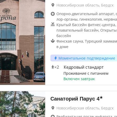
Новосибирская область, Бердск
Опорно-двигательный аппарат, 
лор-органы, гинекология, нервна
Крытый бассейн фитнес-центра,
плавательный бассейн, Открыты
бассейн
Финская сауна, Турецкий хаммам
в доме
Моментальное подтверждение
×
2
Кедровый стандарт
Проживание с питанием
Включен завтрак
★
Санаторий Парус
4
Новосибирская область, Бердск
Реабилитация после инфаркта, о