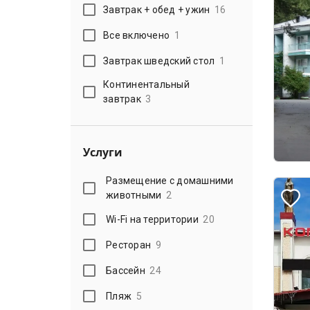
Завтрак + обед + ужин
16
Все включено
1
Завтрак шведский стол
1
Континентальный
завтрак
3
Услуги
Размещение с домашними
животными
2
Wi-Fi на территории
20
Ресторан
9
Бассейн
24
Пляж
5