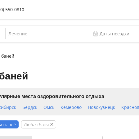
00) 550-0810
Лечение
 баней
баней
лярные места оздоровительного отдыха
сибирск
Бердск
Омск
Кемерово
Новокузнецк
Красноя
Любая баня
ить всё