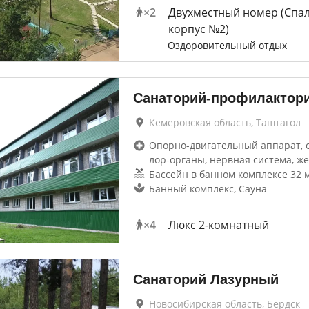
×
2
Двухместный номер (Спа
корпус №2)
Оздоровительный отдых
Санаторий-профилактор
Кемеровская область, Таштагол
Опорно-двигательный аппарат, 
лор-органы, нервная система, же
Бассейн в банном комплексе 32 м
Банный комплекс, Сауна
×
4
Люкс 2-комнатный
Санаторий Лазурный
Новосибирская область, Бердск