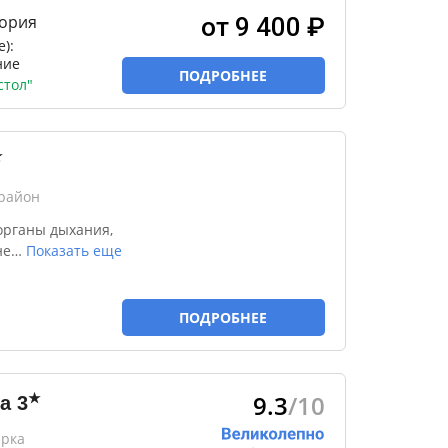
гория
от 9 400 ₽
):
ние
ПОДРОБНЕЕ
стол"
★
район
органы дыхания,
не
…
Показать еще
ПОДРОБНЕЕ
9.3
/10
★
а
3
ярка