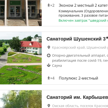
×
2
Эконом 2 местный 2 кате
Коммунальник (Оздоровление
проживание, 3 разовое пита
Включен завтрак "шведский 
Санаторий Шушенский
3
Красноярский край, Шушенский 
Опорно-двигательный аппарат, 
реабилитация после covid-19, ги
Сауна
×
4
Полулюкс 2-местный
Санаторий им. Карбышев
Омская область, поселок Красно