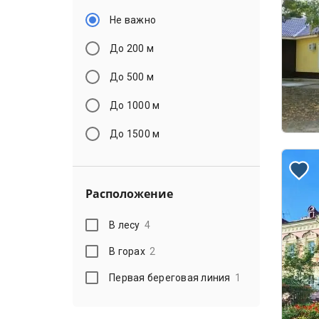
Не важно
До 200 м
До 500 м
До 1000 м
До 1500 м
Расположение
В лесу
4
В горах
2
Первая береговая линия
1