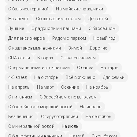
С лечением щитовидной железы
Рак молочной железы
Гинекология
Геморрой
Гипертонии
Лечение гайморита
Артрит
Остеохондроз
Сколиоз
Артроз
Для похудения
Гастрит
ЛОР система
Сахарный диабет
Панкреатит
Реабилитация после ковида
Варикоз
Лечение язвы
Нервная система
Реабилитация после операции
Псориаз
Болезнь Бехтерева
Пяточная шпора
Эндокринная система
Пневмонии
С лечением суставов
Мигрень
Ринит
Кифоз
Лечение печени
Неврит
Детокс
Органы дыхания
Лечение сердечно-сосудистой системы
Синусит
Реабилитация онкологических заболеваний