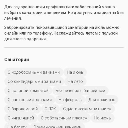
4-5 звёзд
На октябрь
Всё включено
Для семьи
На апрель
На март
Осенние
На ноябрь
С питанием
С бассейном с подогревом
С бассейном с морской водой
На январь
Без лечения
С гирудотерапией
На сентябрь
С минеральной водой
На июль
С бишофитными ваннами
На май
С кэшбэком
Для беременных
На декабрь
С озонотерапией
Недорого
3 звезды
Санатории по заболеваниям
Опорно-двигательный аппарат
Остеопороз
Радикулит
Урологические заболевания
Грыжи
Астма
Дерматит
Реабилитация после инсульта
Желудочно-кишечный тракт