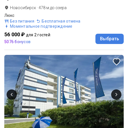
Новосибирск
·
478
м до
озера
Люкс
Без питания
·
Бесплатная отмена
Моментальное подтверждение
56 000 ₽
для 2 гостей
Выбрать
5076 бонусов