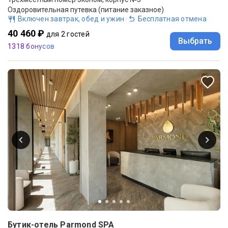
Оздоровительная путевка (питание заказное)
Включен завтрак, обед и ужин
·
Бесплатная отмена
40 460 ₽
для 2 гостей
Выбрать
1318 бонусов
Бутик-отель Parmond SPA