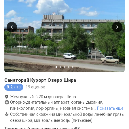
Санаторий Курорт Озеро Шира
9.2
19 оценок
/ 10
Жемчужный
·
220
м до
озера Шира
Опорно-двигательный аппарат, органы дыхания,
гинекология, лор-органы, нервная система,
…
Показать еще
Собственная скважина минеральной воды, лечебная грязь
озера шира, минеральные воды (питьевые)
Трехместный номер эконом, корпус №3