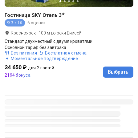
★
Гостиница SKY Отель
3
9.2
6 оценок
/ 10
Красноярск
·
100
м до
реки Енисей
Стандарт двухместный с двумя кроватями
Основной тариф без завтрака
Без питания
·
Бесплатная отмена
Моментальное подтверждение
34 650 ₽
для 2 гостей
Выбрать
2194 бонуса
Популярные места оздоровительного отдыха
Новосибирск
Бердск
Новокузнецк
Омск
Красноярск
Кемерово
Томск
Междуреченск
Шерегеш
Дивногорск