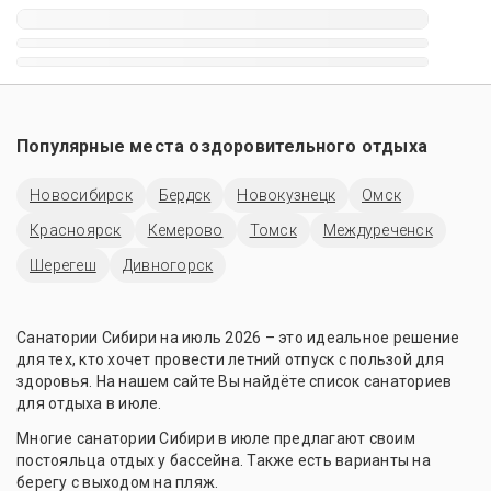
С йодобромными ваннами
На июнь
Со скипидарными ваннами
На лето
С соляной комнатой
Без лечения с бассейном
С пантовыми ваннами
На февраль
Для пожилых
С барокамерой
С ЛФК
С диетическим питанием
С ингаляцией
С собственным пляжем
На июнь
На берегу
С жемчужными ваннами
С бальнеотерапией
На майские праздники
На август
Со шведским столом
Для детей
Лучшие
С радоновыми ваннами
C бассейном
Для пенсионеров
Рядом с парком
Новый год
С каштановыми ваннами
Зимой
Дорогие
СПА-отели
В горах
С грязелечением
С термальными источниками
С баней
На карте