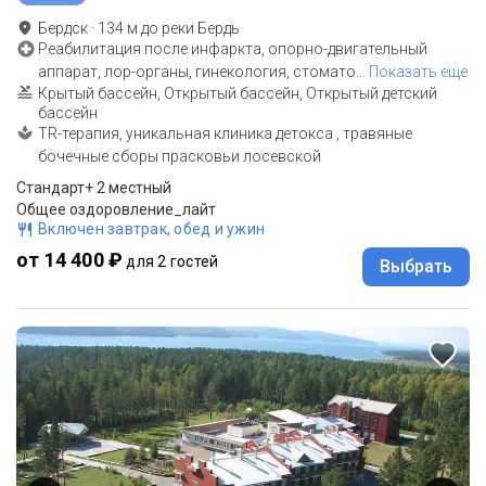
Бердск
·
134
м до
реки Бердь
Реабилитация после инфаркта, опорно-двигательный
аппарат, лор-органы, гинекология, стомато
…
Показать еще
Крытый бассейн, Открытый бассейн, Открытый детский
бассейн
TR-терапия, уникальная клиника детокса , травяные
бочечные сборы прасковьи лосевской
Стандарт+ 2 местный
Общее оздоровление_лайт
Включен завтрак, обед и ужин
от 14 400 ₽
для 2 гостей
Выбрать