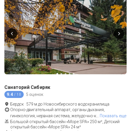
Санаторий Сибиряк
9.4
5 оценок
/ 10
Бердск
·
579
м до
Новосибирского водохранилища
Опорно-двигательный аппарат, органы дыхания,
гинекология, нервная система, желудочно-к
…
Показать еще
Большой открытый бассейн «Море SPA» 250 м², Детский
открытый бассейн «Море SPA» 24 м²