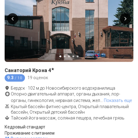
★
Санаторий Крона
4
9.3
19 оценок
/ 10
Бердск
·
102
м до
Новосибирского водохранилища
Опорно-двигательный аппарат, органы дыхания, лор-
органы, гинекология, нервная система, жел
…
Показать еще
Крытый бассейн фитнес-центра, Открытый плавательный
бассейн, Открытый детский бассейн
Тайский йога-массаж, соляная пещера, лечебная грязь
Кедровый стандарт
Проживание с питанием