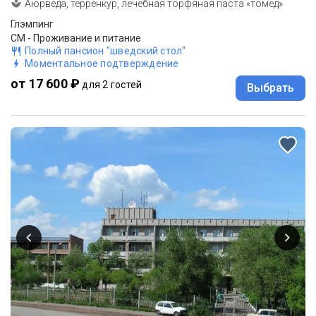
Аюрведа, терренкур, лечебная торфяная паста «томед»
Глэмпинг
СМ - Проживание и питание
Полный пансион "шведский стол"
Моментальное подтверждение
от 17 600 ₽
для 2 гостей
Выбрать