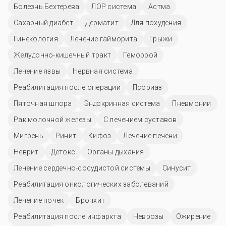
Болезнь Бехтерева
ЛОР система
Астма
Сахарный диабет
Дерматит
Для похудения
Гинекология
Лечение гайморита
Грыжи
Желудочно-кишечный тракт
Геморрой
Лечение язвы
Нервная система
Реабилитация после операции
Псориаз
Пяточная шпора
Эндокринная система
Пневмонии
Рак молочной железы
С лечением суставов
Мигрень
Ринит
Кифоз
Лечение печени
Неврит
Детокс
Органы дыхания
Лечение сердечно-сосудистой системы
Синусит
Реабилитация онкологических заболеваний
Лечение почек
Бронхит
Реабилитация после инфаркта
Неврозы
Ожирение