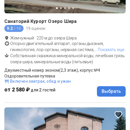
Санаторий Курорт Озеро Шира
9.2
19 оценок
/ 10
Жемчужный
·
220
м до
озера Шира
Опорно-двигательный аппарат, органы дыхания,
гинекология, лор-органы, нервная система,
…
Показать еще
Собственная скважина минеральной воды, лечебная грязь
озера шира, минеральные воды (питьевые)
Двухместный номер эконом(2,3 этаж), корпус №4
Оздоровительная путевка
Включен завтрак, обед и ужин
от 2 580 ₽
для 2 гостей
Выбрать