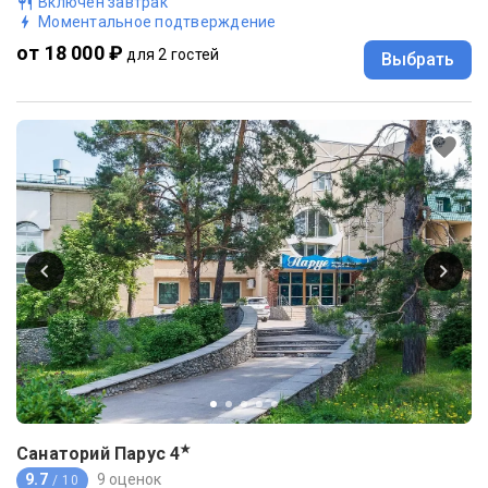
Включен завтрак
Моментальное подтверждение
от 18 000 ₽
для 2 гостей
Выбрать
★
Санаторий Парус
4
9.7
9 оценок
/ 10