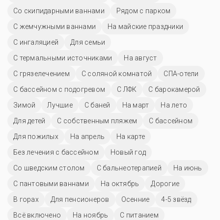
Со скипидарными ваннами
Рядом с парком
С жемчужными ваннами
На майские праздники
С ингаляцией
Для семьи
С термальными источниками
На август
С грязелечением
С соляной комнатой
СПА-отели
С бассейном с подогревом
С ЛФК
С барокамерой
Зимой
Лучшие
С баней
На март
На лето
Для детей
С собственным пляжем
C бассейном
Для пожилых
На апрель
На карте
Без лечения с бассейном
Новый год
Со шведским столом
С бальнеотерапией
На июнь
С пантовыми ваннами
На октябрь
Дорогие
В горах
Для пенсионеров
Осенние
4-5 звёзд
Всё включено
На ноябрь
С питанием