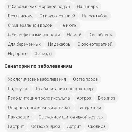
С бассейном с морской водой
На январь
Без лечения
С гирудотерапией
На сентябрь
С минеральной водой
На июль
С бишофитными ваннами
На май
С кэшбэком
Для беременных
На декабрь
С озонотерапией
Недорого
3 звезды
Санатории по заболеваниям
Урологические заболевания
Остеопороз
Радикулит
Реабилитация после ковида
Реабилитация после инсульта
Артроз
Варикоз
Опорно-двигательный аппарат
Гипертонии
Панкреатит
С лечением щитовидной железы
Гастрит
Остеохондроз
Артрит
Сколиоз