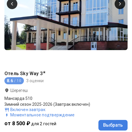
★
Отель Sky Way
3
8.6
3 оценки
/ 10
Шерегеш
Мансарда 510
Зимний сезон 2025-2026 (Завтрак включен)
Включен завтрак
Моментальное подтверждение
от 8 500 ₽
для 2 гостей
Выбрать