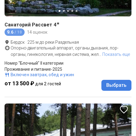
★
Санаторий Рассвет
4
9.6
14 оценок
/ 10
Бердск
·
225
м до
реки Раздельная
Опорно-двигательный аппарат, органы дыхания, лор-
органы, гинекология, нервная система, жел
…
Показать еще
Номер "Блочный" II категории
Проживание и питание-2025
Включен завтрак, обед и ужин
от 13 500 ₽
для 2 гостей
Выбрать