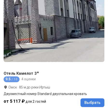
★
Отель Камелот
3
9.5
4 оценки
/ 10
Омск
·
85
м до
реки Иртыш
Двухместный номер Standard двуспальная кровать
от 5 117 ₽
для 2 гостей
Выбрать