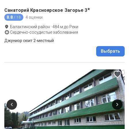
★
Санаторий Красноярское Загорье
3
8.8
4 оценки
/ 10
Балахтинский район
·
484
м до
Реки
Сердечно-сосудистые заболевания
Джуниор сюит 2-местный
Выбрать