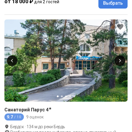
от 18 000 ₽
для 2 гостей
Выбрать
★
Санаторий Парус
4
9.7
9 оценок
/ 10
Бердск
·
134
м до
реки Бердь