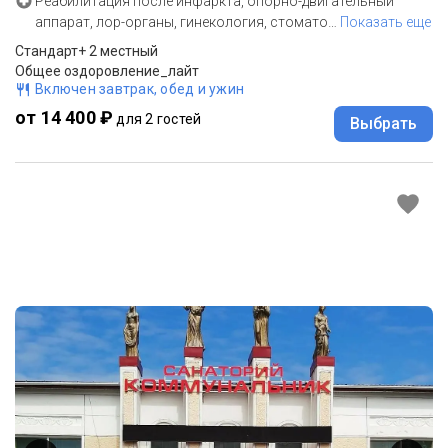
Реабилитация после инфаркта, опорно-двигательный
аппарат, лор-органы, гинекология, стомато
…
Показать еще
Стандарт+ 2 местный
Общее оздоровление_лайт
Включен завтрак, обед и ужин
от 14 400 ₽
для 2 гостей
Выбрать