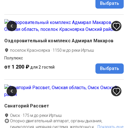
Выбрать
Оздоровительный комплекс Адмирал Макаров
поселок Красноярка
·
1150
м до
реки Иртыш
Полулюкс
от 1 200 ₽
для 2 гостей
Выбрать
Санаторий Рассвет
Омск
·
175
м до
реки Иртыш
Опорно-двигательный аппарат, органы дыхания,
гинекология, нервная система, желудочно-к
…
Показать еще