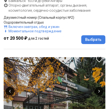
Байкальск
·
603
м до
реки Ангары
Опорно-двигательный аппарат, органы дыхания,
косметология, сердечно-сосудистые заболевания
Двухместный номер (Спальный корпус №2)
Оздоровительный отдых
Включен завтрак, обед и ужин
Моментальное подтверждение
от 20 500 ₽
для 2 гостей
Выбрать