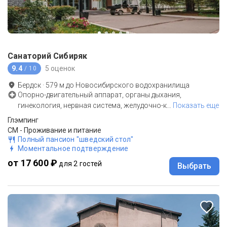
Санаторий Сибиряк
9.4
5 оценок
/ 10
Бердск
·
579
м до
Новосибирского водохранилища
Опорно-двигательный аппарат, органы дыхания,
гинекология, нервная система, желудочно-к
…
Показать еще
Глэмпинг
СМ - Проживание и питание
Полный пансион "шведский стол"
Моментальное подтверждение
от 17 600 ₽
для 2 гостей
Выбрать