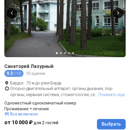
Санаторий Лазурный
9.3
10 оценок
/ 10
Бердск
·
70
м до
реки Бердь
Опорно-двигательный аппарат, органы дыхания, лор-
органы, нервная система, стоматология, се
…
Показать еще
Одноместный однокомнатный номер
Проживание + лечение
Все включено
от 10 000 ₽
для 2 гостей
Выбрать