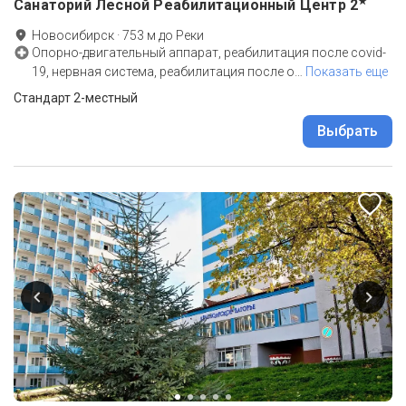
★
Санаторий Лесной Реабилитационный Центр
2
Новосибирск
·
753
м до
Реки
Опорно-двигательный аппарат, реабилитация после covid-
19, нервная система, реабилитация после о
…
Показать еще
Стандарт 2-местный
Выбрать