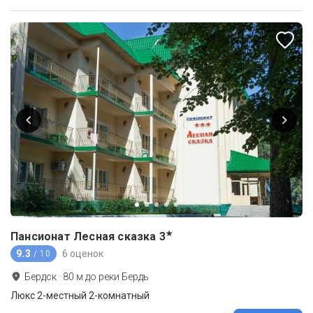
★
Пансионат Лесная сказка
3
9.3
6 оценок
/ 10
Бердск
·
80
м до
реки Бердь
Люкс 2-местный 2-комнатный