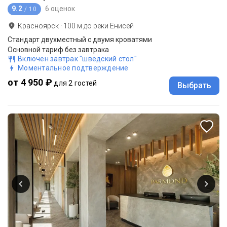
9.2
6 оценок
/ 10
Красноярск
·
100
м до
реки Енисей
Стандарт двухместный с двумя кроватями
Основной тариф без завтрака
Включен завтрак "шведский стол"
Моментальное подтверждение
от 4 950 ₽
для 2 гостей
Выбрать