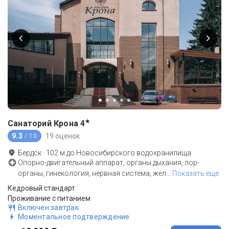
★
Санаторий Крона
4
9.3
19 оценок
/ 10
Бердск
·
102
м до
Новосибирского водохранилища
Опорно-двигательный аппарат, органы дыхания, лор-
органы, гинекология, нервная система, жел
…
Показать еще
Кедровый стандарт
Проживание с питанием
Включен завтрак
Моментальное подтверждение