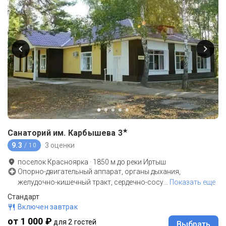
★
Санаторий им. Карбышева
3
9.3
3 оценки
/ 10
поселок Красноярка
·
1850
м до
реки Иртыш
Опорно-двигательный аппарат, органы дыхания,
желудочно-кишечный тракт, сердечно-сосу
…
Показать еще
Стандарт
Включен завтрак
от 1 000 ₽
для 2 гостей
Выбрать