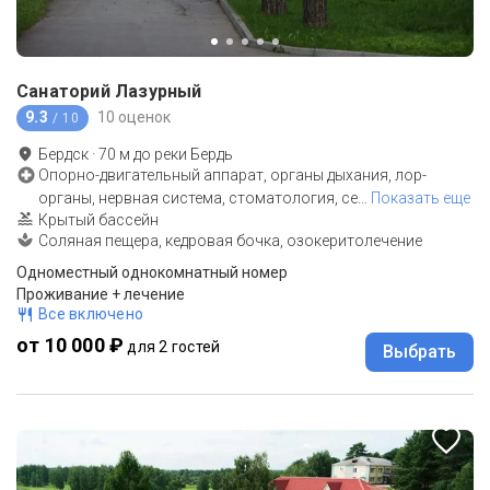
Санаторий Лазурный
9.3
10 оценок
/ 10
Бердск
·
70
м до
реки Бердь
Опорно-двигательный аппарат, органы дыхания, лор-
органы, нервная система, стоматология, се
…
Показать еще
Крытый бассейн
Соляная пещера, кедровая бочка, озокеритолечение
Одноместный однокомнатный номер
Проживание + лечение
Все включено
от 10 000 ₽
для 2 гостей
Выбрать