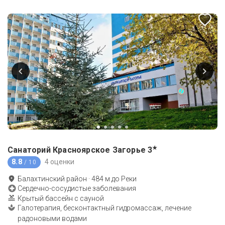
★
Санаторий Красноярское Загорье
3
8.8
4 оценки
/ 10
Балахтинский район
·
484
м до
Реки
Сердечно-сосудистые заболевания
Крытый бассейн с сауной
Галотерапия, бесконтактный гидромассаж, лечение
радоновыми водами