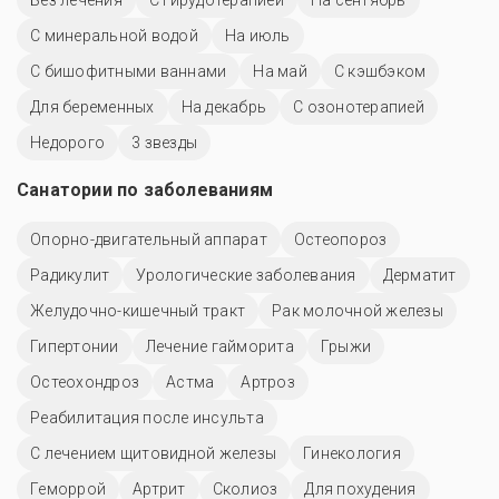
С минеральной водой
На июль
С бишофитными ваннами
На май
С кэшбэком
Для беременных
На декабрь
С озонотерапией
Недорого
3 звезды
Санатории по заболеваниям
Опорно-двигательный аппарат
Остеопороз
Радикулит
Урологические заболевания
Дерматит
Желудочно-кишечный тракт
Рак молочной железы
Гипертонии
Лечение гайморита
Грыжи
Остеохондроз
Астма
Артроз
Реабилитация после инсульта
С лечением щитовидной железы
Гинекология
Геморрой
Артрит
Сколиоз
Для похудения