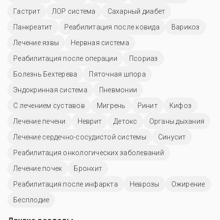
Гастрит
ЛОР система
Сахарный диабет
Панкреатит
Реабилитация после ковида
Варикоз
Лечение язвы
Нервная система
Реабилитация после операции
Псориаз
Болезнь Бехтерева
Пяточная шпора
Эндокринная система
Пневмонии
С лечением суставов
Мигрень
Ринит
Кифоз
Лечение печени
Неврит
Детокс
Органы дыхания
Лечение сердечно-сосудистой системы
Синусит
Реабилитация онкологических заболеваний
Лечение почек
Бронхит
Реабилитация после инфаркта
Неврозы
Ожирение
Бесплодие