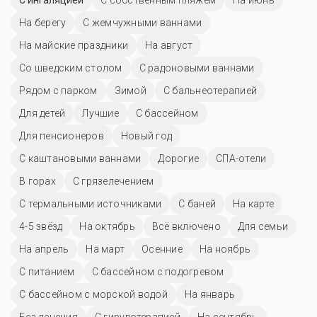
На берегу
С жемчужными ваннами
На майские праздники
На август
Со шведским столом
С радоновыми ваннами
Рядом с парком
Зимой
С бальнеотерапией
Для детей
Лучшие
C бассейном
Для пенсионеров
Новый год
С каштановыми ваннами
Дорогие
СПА-отели
В горах
С грязелечением
С термальными источниками
С баней
На карте
4-5 звёзд
На октябрь
Всё включено
Для семьи
На апрель
На март
Осенние
На ноябрь
С питанием
С бассейном с подогревом
С бассейном с морской водой
На январь
Без лечения
С гирудотерапией
На сентябрь