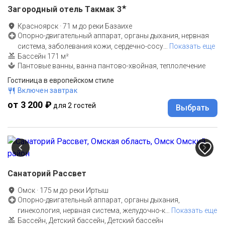
★
Загородный отель Такмак
3
Красноярск
·
71
м до
реки Базаихе
Опорно-двигательный аппарат, органы дыхания, нервная
система, заболевания кожи, сердечно-сосу
…
Показать еще
Бассейн 171 м²
Пантовые ванны, ванна пантово-хвойная, теплолечение
Гостиница в европейском стиле
Включен завтрак
от 3 200 ₽
для 2 гостей
Выбрать
Санаторий Рассвет
Омск
·
175
м до
реки Иртыш
Опорно-двигательный аппарат, органы дыхания,
гинекология, нервная система, желудочно-к
…
Показать еще
Бассейн, Детский бассейн, Детский бассейн