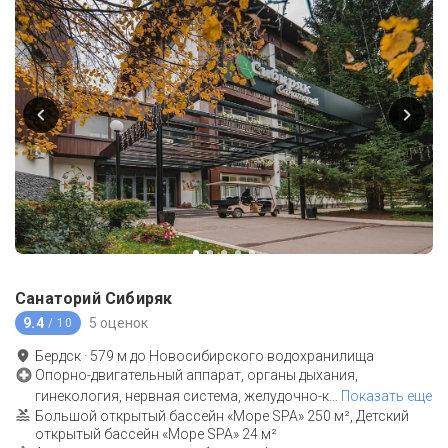
Санаторий Сибиряк
9.4
5 оценок
/ 10
Бердск
·
579
м до
Новосибирского водохранилища
Опорно-двигательный аппарат, органы дыхания,
гинекология, нервная система, желудочно-к
…
Показать еще
Большой открытый бассейн «Море SPA» 250 м², Детский
открытый бассейн «Море SPA» 24 м²