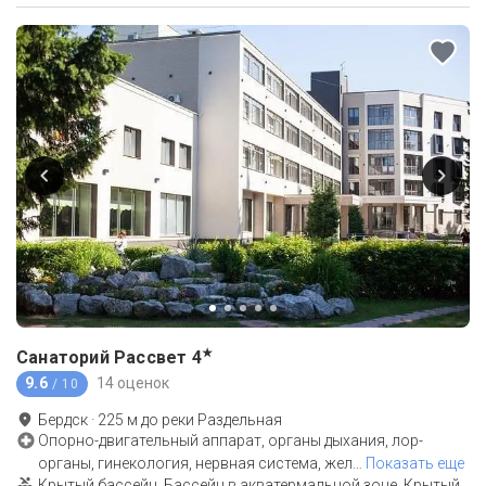
★
Санаторий Рассвет
4
9.6
14 оценок
/ 10
Бердск
·
225
м до
реки Раздельная
Опорно-двигательный аппарат, органы дыхания, лор-
органы, гинекология, нервная система, жел
…
Показать еще
Крытый бассейн, Бассейн в акватермальной зоне, Крытый