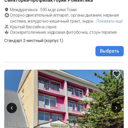
Санаторий-профилакторий Романтика
Междуреченск
·
595
м до
реки Томи
Опорно-двигательный аппарат, органы дыхания, нервная
система, желудочно-кишечный тракт, эндок
…
Показать еще
Крытый бассейн в сауне
Озокеритолечение, кедровая фитобочка, стоун-терапия
Стандарт 2-местный (корпус 1)
Выбрать