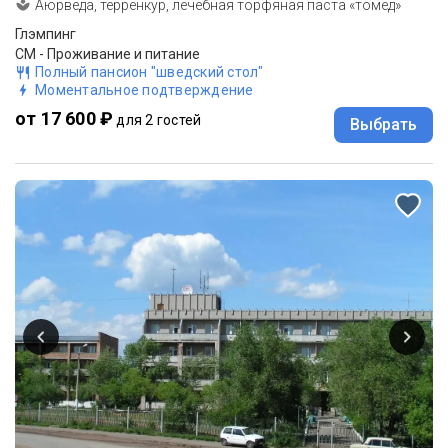
Аюрведа, терренкур, лечебная торфяная паста «томед»
Глэмпинг
СМ - Проживание и питание
Полный пансион "шведский стол"
Моментальное подтверждение
от 17 600 ₽
для 2 гостей
Выбрать