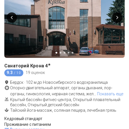
★
Санаторий Крона
4
9.3
19 оценок
/ 10
Бердск
·
102
м до
Новосибирского водохранилища
Опорно-двигательный аппарат, органы дыхания, лор-
органы, гинекология, нервная система, жел
…
Показать еще
Крытый бассейн фитнес-центра, Открытый плавательный
бассейн, Открытый детский бассейн
Тайский йога-массаж, соляная пещера, лечебная грязь
Кедровый стандарт
Проживание с питанием