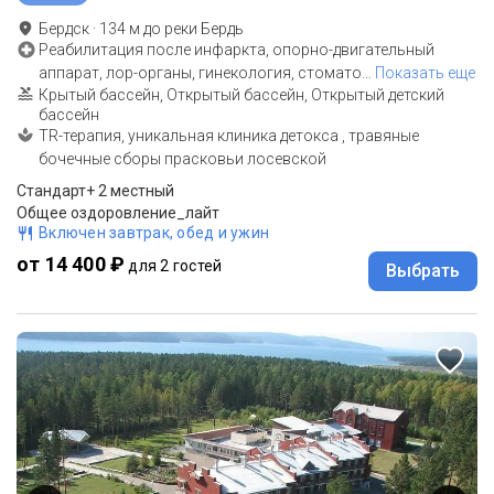
Бердск
·
134
м до
реки Бердь
Реабилитация после инфаркта, опорно-двигательный
аппарат, лор-органы, гинекология, стомато
…
Показать еще
Крытый бассейн, Открытый бассейн, Открытый детский
бассейн
TR-терапия, уникальная клиника детокса , травяные
бочечные сборы прасковьи лосевской
Стандарт+ 2 местный
Общее оздоровление_лайт
Включен завтрак, обед и ужин
от 14 400 ₽
для 2 гостей
Выбрать