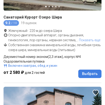
Санаторий Курорт Озеро Шира
9.2
19 оценок
/ 10
Жемчужный
·
220
м до
озера Шира
Опорно-двигательный аппарат, органы дыхания,
гинекология, лор-органы, нервная система,
…
Показать еще
Собственная скважина минеральной воды, лечебная грязь
озера шира, минеральные воды (питьевые)
Двухместный номер эконом(2,3 этаж), корпус №4
Оздоровительная путевка
Включен завтрак, обед и ужин
от 2 580 ₽
для 2 гостей
Выбрать