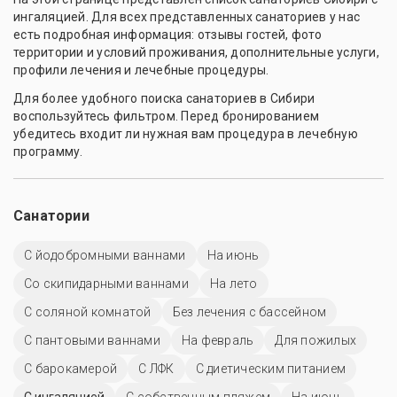
ингаляцией. Для всех представленных санаториев у нас
есть подробная информация: отзывы гостей, фото
территории и условий проживания, дополнительные услуги,
профили лечения и лечебные процедуры.
Для более удобного поиска санаториев в Сибири
воспользуйтесь фильтром. Перед бронированием
убедитесь входит ли нужная вам процедура в лечебную
программу.
Санатории
С йодобромными ваннами
На июнь
Со скипидарными ваннами
На лето
С соляной комнатой
Без лечения с бассейном
С пантовыми ваннами
На февраль
Для пожилых
С барокамерой
С ЛФК
С диетическим питанием
С ингаляцией
С собственным пляжем
На июнь