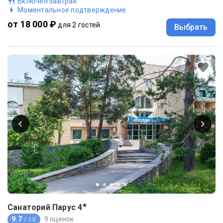
Включен завтрак
Моментальное подтверждение
от 18 000 ₽
для 2 гостей
Выбрать
★
Санаторий Парус
4
9.7
9 оценок
/ 10