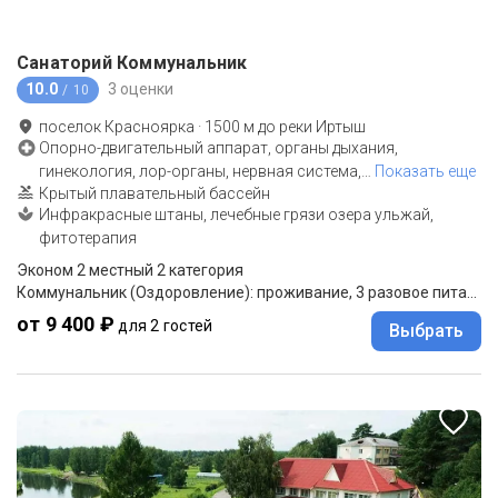
Санаторий Коммунальник
10.0
3 оценки
/ 10
поселок Красноярка
·
1500
м до
реки Иртыш
Опорно-двигательный аппарат, органы дыхания,
гинекология, лор-органы, нервная система,
…
Показать еще
Крытый плавательный бассейн
Инфракрасные штаны, лечебные грязи озера ульжай,
фитотерапия
Эконом 2 местный 2 категория
Коммунальник (Оздоровление): проживание, 3 разовое питание
от 9 400 ₽
для 2 гостей
Выбрать