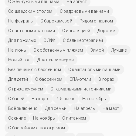
С жемчужными ваннами
На август
Со шведским столом
С радоновыми ваннами
На февраль
С барокамерой
Рядом с парком
С пантовыми ваннами
С ингаляцией
Дорогие
Для пожилых
С ЛФК
С бальнеотерапией
На июнь
С собственным пляжем
Зимой
Лучшие
Новый год
Для пенсионеров
Без лечения с бассейном
С каштановыми ваннами
Для детей
C бассейном
СПА-отели
В горах
С грязелечением
С термальными источниками
С баней
На карте
4-5 звёзд
На октябрь
Всё включено
Для семьи
На апрель
На март
Осенние
На ноябрь
С питанием
С бассейном с подогревом