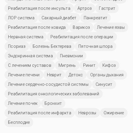
Реабилитация после инсульта
Артроз
Гастрит
ЛОР система
Сахарный диабет
Панкреатит
Реабилитация после ковида
Варикоз
Лечение язвы
Нервная система
Реабилитация после операции
Псориаз
Болезнь Бехтерева
Пяточная шпора
Эндокринная система
Пневмонии
С лечением суставов
Мигрень
Ринит
Кифоз
Лечение печени
Неврит
Детокс
Органы дыхания
Лечение сердечно-сосудистой системы
Синусит
Реабилитация онкологических заболеваний
Лечение почек
Бронхит
Реабилитация после инфаркта
Неврозы
Ожирение
Бесплодие