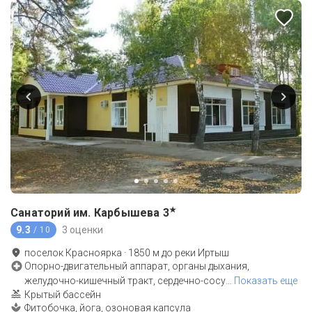
★
Санаторий им. Карбышева
3
9.3
3 оценки
/ 10
поселок Красноярка
·
1850
м до
реки Иртыш
Опорно-двигательный аппарат, органы дыхания,
желудочно-кишечный тракт, сердечно-сосу
…
Показать еще
Крытый бассейн
Фитобочка, йога, озоновая капсула