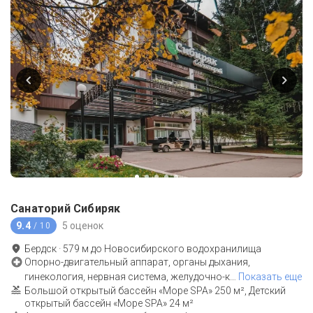
Санаторий Сибиряк
9.4
5 оценок
/ 10
Бердск
·
579
м до
Новосибирского водохранилища
Опорно-двигательный аппарат, органы дыхания,
гинекология, нервная система, желудочно-к
…
Показать еще
Большой открытый бассейн «Море SPA» 250 м², Детский
открытый бассейн «Море SPA» 24 м²