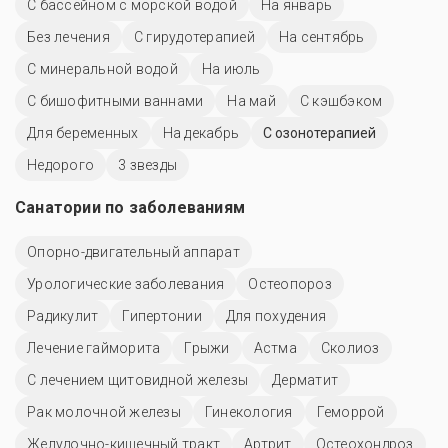
С бассейном с морской водой
На январь
Без лечения
С гирудотерапией
На сентябрь
С минеральной водой
На июль
С бишофитными ваннами
На май
С кэшбэком
Для беременных
На декабрь
С озонотерапией
Недорого
3 звезды
Санатории по заболеваниям
Опорно-двигательный аппарат
Урологические заболевания
Остеопороз
Радикулит
Гипертонии
Для похудения
Лечение гайморита
Грыжи
Астма
Сколиоз
С лечением щитовидной железы
Дерматит
Рак молочной железы
Гинекология
Геморрой
Желудочно-кишечный тракт
Артрит
Остеохондроз