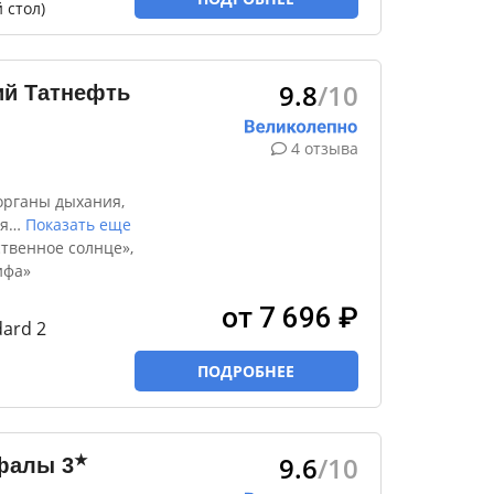
 стол)
9.8
/10
ий Татнефть
4 отзыва
органы дыхания,
я
…
Показать еще
ственное солнце»,
ифа»
от 7 696 ₽
ard 2
ПОДРОБНЕЕ
9.6
/10
★
ифалы
3