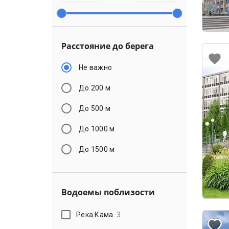
Расстояние до берега
Не важно
До 200 м
До 500 м
До 1000 м
До 1500 м
Водоемы поблизости
Река Кама
3