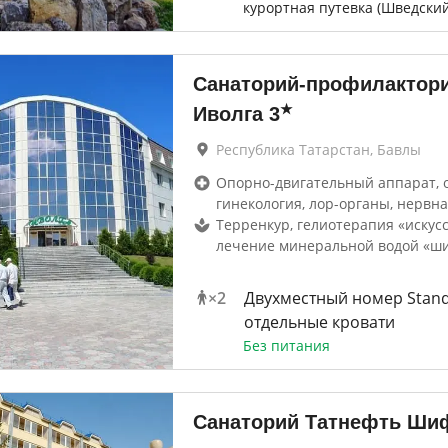
курортная путевка (Шведский
Санаторий-профилактор
★
Иволга
3
Республика Татарстан, Бавлы
Опорно-двигательный аппарат, 
гинекология, лор-органы, нервна
Терренкур, гелиотерапия «искус
лечение минеральной водой «ш
×
2
Двухместный номер Stand
отдельные кровати
Без питания
Санаторий Татнефть Ш