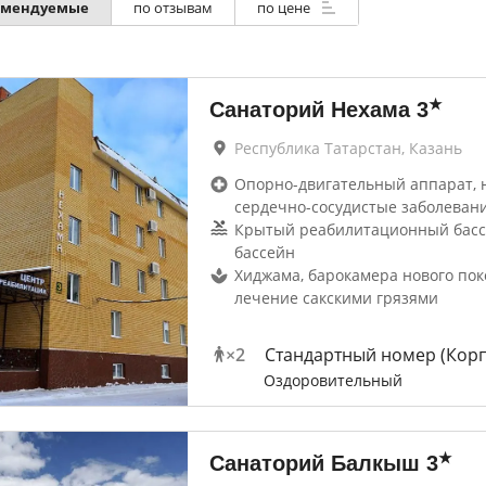
омендуемые
по отзывам
по цене
★
Санаторий Нехама
3
Республика Татарстан, Казань
Опорно-двигательный аппарат, 
сердечно-сосудистые заболеван
Крытый реабилитационный басс
бассейн
Хиджама, барокамера нового пок
лечение сакскими грязями
×
2
Стандартный номер (Корп
Оздоровительный
★
Санаторий Балкыш
3