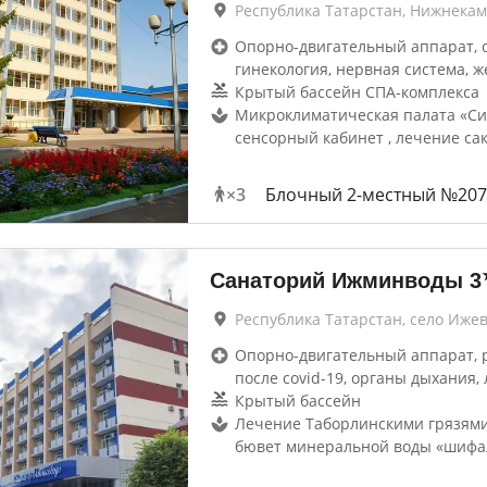
Республика Татарстан, Нижнекам
Опорно-двигательный аппарат, 
гинекология, нервная система, ж
Крытый бассейн СПА-комплекса
Микроклиматическая палата «Си
сенсорный кабинет , лечение са
×
3
Блочный 2-местный №207
Санаторий Ижминводы
3
Республика Татарстан, село Иже
Опорно-двигательный аппарат, 
после covid-19, органы дыхания, 
Крытый бассейн
Лечение Таборлинскими грязями
бювет минеральной воды «шифа