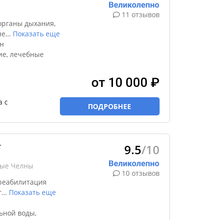
11 отзывов
органы дыхания,
не
…
Показать еще
н
ие, лечебные
от 10 000 ₽
а с
ПОДРОБНЕЕ
9.5
/10
★
ные Челны
10 отзывов
реабилитация
г
…
Показать еще
ьной воды,