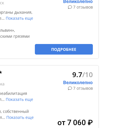
ск
7 отзывов
органы дыхания,
е
…
Показать еще
львин»,
кскими грязями
ПОДРОБНЕЕ
9.7
/10
★
вка
7 отзывов
реабилитация
л
…
Показать еще
, собственный
л
…
Показать еще
от 7 060 ₽