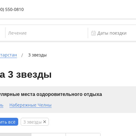
00) 550-0810
Лечение
атарстан
3 звезды
а 3 звезды
лярные места оздоровительного отдыха
нь
Набережные Челны
3 звезды
ить всё