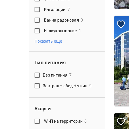
Ингаляции
7
Ванна радоновая
3
Иглоукалывание
1
Показать еще
Тип питания
Без питания
7
Завтрак + обед + ужин
9
Услуги
Wi-Fi на территории
6