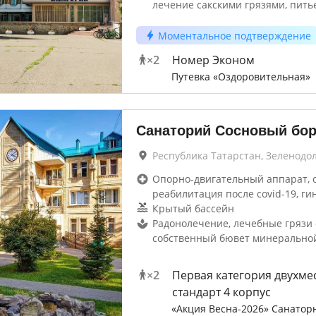
лечение сакскими грязями, пить
Моментальное подтверждение
×
2
Номер Эконом
Путевка «Оздоровительная»
Санаторий Сосновый бо
Республика Татарстан, Зеленодо
Опорно-двигательный аппарат, 
реабилитация после covid-19, ги
Крытый бассейн
Радонолечение, лечебные грязи 
собственный бювет минерально
×
2
Первая категория двухме
стандарт 4 корпус
«Акция Весна-2026» Санатор