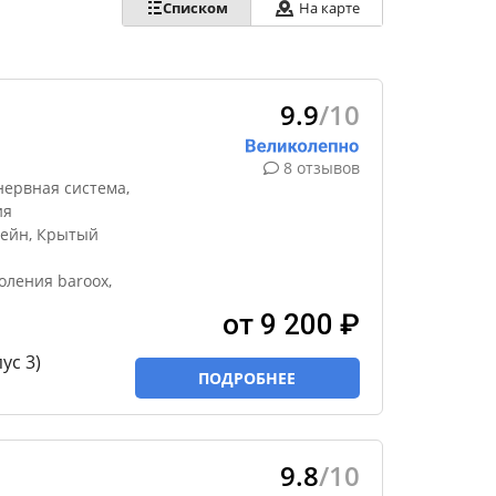
Списком
На карте
9.9
/10
8 отзывов
нервная система,
ия
ейн, Крытый
оления baroox,
от 9 200 ₽
ус 3)
ПОДРОБНЕЕ
9.8
/10