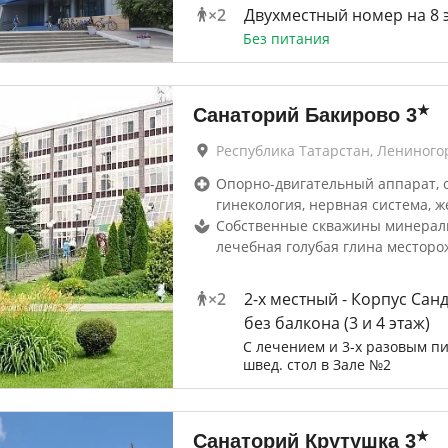
×
2
Двухместный номер на 8 
Без питания
★
Санаторий Бакирово
3
Республика Татарстан, Лениного
Опорно-двигательный аппарат, 
гинекология, нервная система, ж
Собственные скважины минерал
лечебная голубая глина месторо
×
2
2-x местный - Корпус Сан
без балкона (3 и 4 этаж)
С лечением и 3-х разовым п
швед. стол в Зале №2
★
Санаторий Крутушка
3