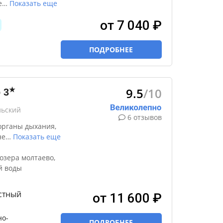
е
…
Показать еще
от 7 040 ₽
ПОДРОБНЕЕ
9.5
/10
★
р
3
льский
6 отзывов
органы дыхания,
не
…
Показать еще
озера молтаево,
й воды
стный
от 11 600 ₽
но-
ПОДРОБНЕЕ