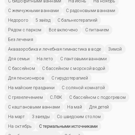
С бишофитными ваннами
На июнь
На ноябрь
С жемчужными ваннами
С радоновыми ваннами
Недорого
5 звёзд
С бальнеотерапией
Рядом с парком
Всё включено
С питанием
Без лечения
Аквааэробика и лечебная гимнастика в воде
Зимой
Для семьи
На лето
С пантовыми ваннами
C бассейном
С бассейном с морской водой
Для пенсионеров
С гирудотерапией
На майские праздники
С соляной комнатой
С грязелечением
С ЛФК
С бассейном с подогревом
С каштановыми ваннами
На май
Для детей
На март
3 звезды
Со шведским столом
На октябрь
С термальными источниками