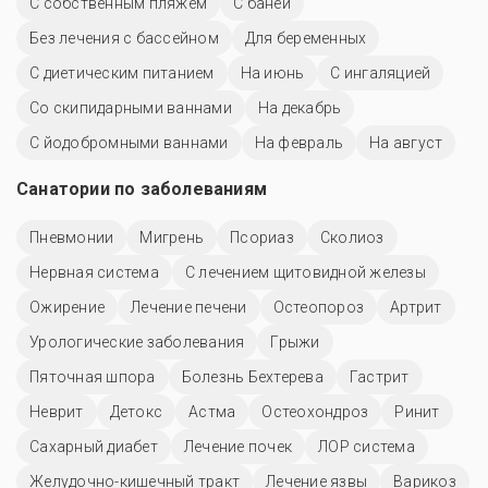
С собственным пляжем
С баней
Без лечения с бассейном
Для беременных
С диетическим питанием
На июнь
С ингаляцией
Со скипидарными ваннами
На декабрь
С йодобромными ваннами
На февраль
На август
Санатории по заболеваниям
Пневмонии
Мигрень
Псориаз
Сколиоз
Нервная система
С лечением щитовидной железы
Ожирение
Лечение печени
Остеопороз
Артрит
Урологические заболевания
Грыжи
Пяточная шпора
Болезнь Бехтерева
Гастрит
Неврит
Детокс
Астма
Остеохондроз
Ринит
Сахарный диабет
Лечение почек
ЛОР система
Желудочно-кишечный тракт
Лечение язвы
Варикоз