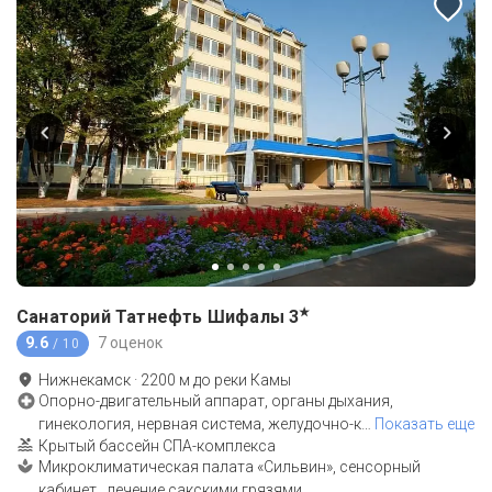
★
Санаторий Татнефть Шифалы
3
9.6
7 оценок
/ 10
Нижнекамск
·
2200
м до
реки Камы
Опорно-двигательный аппарат, органы дыхания,
гинекология, нервная система, желудочно-к
…
Показать еще
Крытый бассейн СПА-комплекса
Микроклиматическая палата «Сильвин», сенсорный
кабинет , лечение сакскими грязями