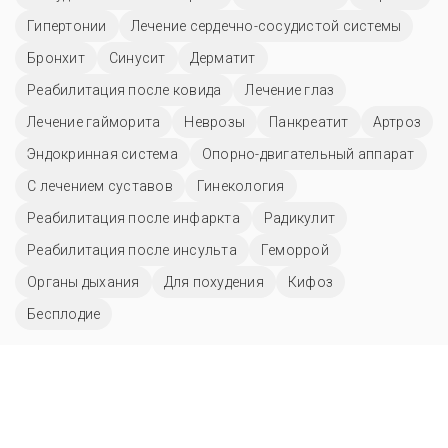
Гипертонии
Лечение сердечно-сосудистой системы
Бронхит
Синусит
Дерматит
Реабилитация после ковида
Лечение глаз
Лечение гайморита
Неврозы
Панкреатит
Артроз
Эндокринная система
Опорно-двигательный аппарат
С лечением суставов
Гинекология
Реабилитация после инфаркта
Радикулит
Реабилитация после инсульта
Геморрой
Органы дыхания
Для похудения
Кифоз
Бесплодие