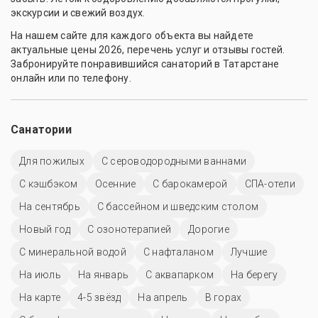
экскурсии и свежий воздух.
На нашем сайте для каждого объекта вы найдете
актуальные цены 2026, перечень услуг и отзывы гостей.
Забронируйте понравившийся санаторий в Татарстане
онлайн или по телефону.
Санатории
Для пожилых
С сероводородными ваннами
С кэшбэком
Осенние
С барокамерой
СПА-отели
На сентябрь
С бассейном и шведским столом
Новый год
С озонотерапией
Дорогие
С минеральной водой
С нафталаном
Лучшие
На июль
На январь
С аквапарком
На берегу
На карте
4-5 звёзд
На апрель
В горах