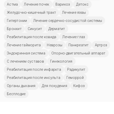
Астма
Лечение почек
Варикоз
Детокс
Желудочно-кишечный тракт
Лечение язвы
Гипертонии
Лечение сердечно-сосудистой системы
Бронхит
Синусит
Дерматит
Реабилитация после ковида
Лечение глаз
Лечение гайморита
Неврозы
Панкреатит
Артроз
Эндокринная система
Опорно-двигательный аппарат
С лечением суставов
Гинекология
Реабилитация после инфаркта
Радикулит
Реабилитация после инсульта
Геморрой
Органы дыхания
Для похудения
Кифоз
Бесплодие