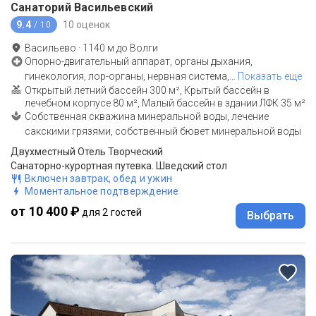
Санаторий Васильевский
9.4
10 оценок
/ 10
Васильево
·
1140
м до
Волги
Опорно-двигательный аппарат, органы дыхания,
гинекология, лор-органы, нервная система,
…
Показать еще
Открытый летний бассейн 300 м², Крытый бассейн в
лечебном корпусе 80 м², Малый бассейн в здании ЛФК 35 м²
Собственная скважина минеральной воды, лечение
сакскими грязями, собственный бювет минеральной воды
Двухместный Отель Творческий
Санаторно-курортная путевка. Шведский стол
Включен завтрак, обед и ужин
Моментальное подтверждение
от 10 400 ₽
для 2 гостей
Выбрать