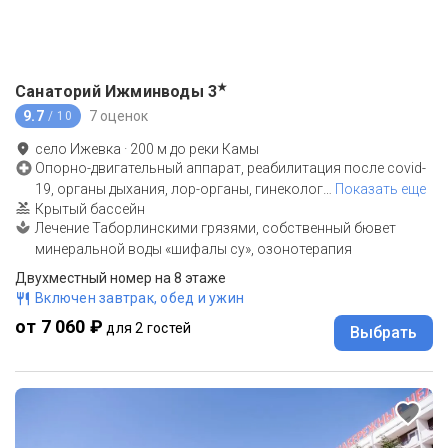
★
Санаторий Ижминводы
3
9.7
7 оценок
/ 10
село Ижевка
·
200
м до
реки Камы
Опорно-двигательный аппарат, реабилитация после covid-
19, органы дыхания, лор-органы, гинеколог
…
Показать еще
Крытый бассейн
Лечение Таборлинскими грязями, собственный бювет
минеральной воды «шифалы су», озонотерапия
Двухместный номер на 8 этаже
Включен завтрак, обед и ужин
от 7 060 ₽
для 2 гостей
Выбрать