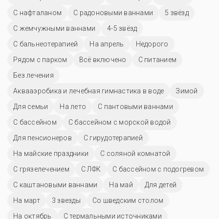
С нафталаном
С радоновыми ваннами
5 звёзд
С жемчужными ваннами
4-5 звёзд
С бальнеотерапией
На апрель
Недорого
Рядом с парком
Всё включено
С питанием
Без лечения
Аквааэробика и лечебная гимнастика в воде
Зимой
Для семьи
На лето
С пантовыми ваннами
C бассейном
С бассейном с морской водой
Для пенсионеров
С гирудотерапией
На майские праздники
С соляной комнатой
С грязелечением
С ЛФК
С бассейном с подогревом
С каштановыми ваннами
На май
Для детей
На март
3 звезды
Со шведским столом
На октябрь
С термальными источниками