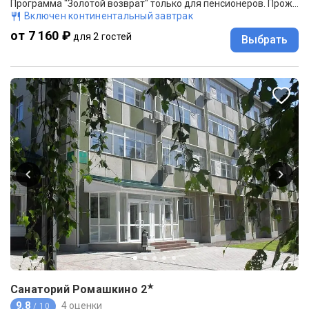
Программа "Золотой возврат" только для пенсионеров. Проживание, 3- разовое питание (заказное меню), лечение. Минимальный заезд с лечением от 10 суток!
Включен континентальный завтрак
от 7 160 ₽
для 2 гостей
Выбрать
★
Санаторий Ромашкино
2
9.8
4 оценки
/ 10