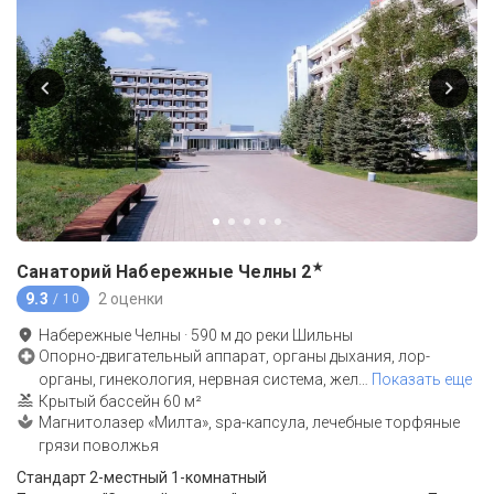
★
Санаторий Набережные Челны
2
9.3
2 оценки
/ 10
Набережные Челны
·
590
м до
реки Шильны
Опорно-двигательный аппарат, органы дыхания, лор-
органы, гинекология, нервная система, жел
…
Показать еще
Крытый бассейн 60 м²
Магнитолазер «Милта», spa-капсула, лечебные торфяные
грязи поволжья
Стандарт 2-местный 1-комнатный