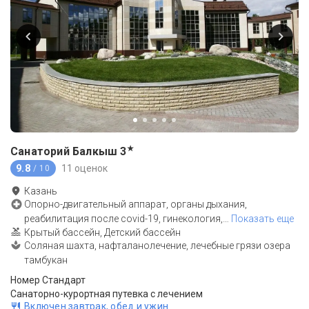
★
Санаторий Балкыш
3
9.8
11 оценок
/ 10
Казань
Опорно-двигательный аппарат, органы дыхания,
реабилитация после covid-19, гинекология,
…
Показать еще
Крытый бассейн, Детский бассейн
Соляная шахта, нафталанолечение, лечебные грязи озера
тамбукан
Номер Стандарт
Санаторно-курортная путевка с лечением
Включен завтрак, обед и ужин