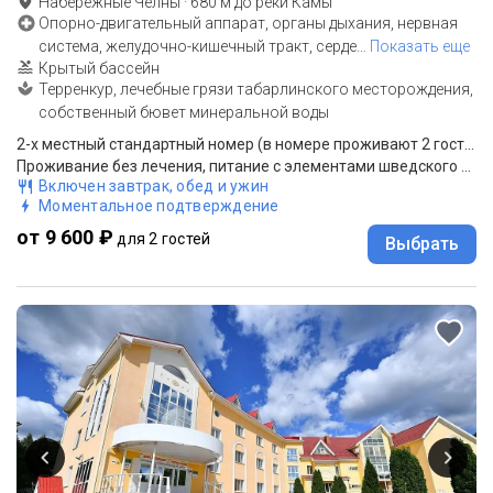
Набережные Челны
·
680
м до
реки Камы
Опорно-двигательный аппарат, органы дыхания, нервная
система, желудочно-кишечный тракт, серде
…
Показать еще
Крытый бассейн
Терренкур, лечебные грязи табарлинского месторождения,
собственный бювет минеральной воды
2-х местный стандартный номер (в номере проживают 2 гостя)
Проживание без лечения, питание с элементами шведского стола
Включен завтрак, обед и ужин
Моментальное подтверждение
от 9 600 ₽
для 2 гостей
Выбрать