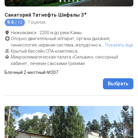
★
Санаторий Татнефть Шифалы
3
9.6
7 оценок
/ 10
Нижнекамск
·
2200
м до
реки Камы
Опорно-двигательный аппарат, органы дыхания,
гинекология, нервная система, желудочно-к
…
Показать еще
Крытый бассейн СПА-комплекса
Микроклиматическая палата «Сильвин», сенсорный
кабинет , лечение сакскими грязями
Блочный 2-местный №207
Выбрать