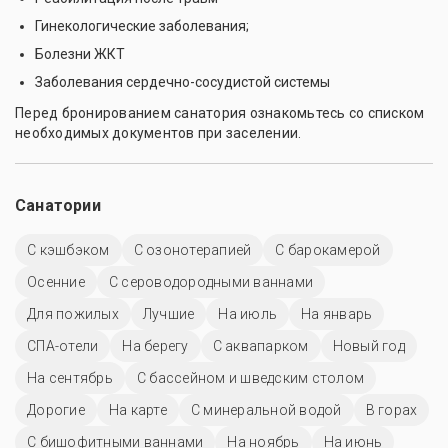
Гинекологические заболевания;
Болезни ЖКТ
Заболевания сердечно-сосудистой системы
Перед бронированием санатория ознакомьтесь со списком
необходимых документов при заселении.
Санатории
С кэшбэком
С озонотерапией
С барокамерой
Осенние
С сероводородными ваннами
Для пожилых
Лучшие
На июль
На январь
СПА-отели
На берегу
С аквапарком
Новый год
На сентябрь
С бассейном и шведским столом
Дорогие
На карте
С минеральной водой
В горах
С бишофитными ваннами
На ноябрь
На июнь