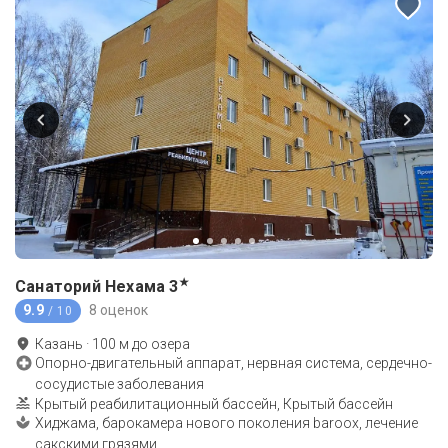
★
Санаторий Нехама
3
9.9
8 оценок
/ 10
Казань
·
100
м до
озера
Опорно-двигательный аппарат, нервная система, сердечно-
сосудистые заболевания
Крытый реабилитационный бассейн, Крытый бассейн
Хиджама, барокамера нового поколения baroox, лечение
сакскими грязями