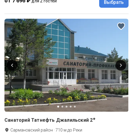
от 7 696 ₽
для 2 гостей
Выбрать
★
Санаторий Татнефть Джалильский
2
Сармановский район
·
710
м до
Реки