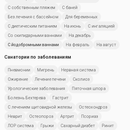
С собственным пляжем
С баней
Без лечения с бассейном
Для беременных
С диетическим питанием
На июнь
С ингаляцией
Со скипидарными ваннами
На декабрь
С йодобромными ваннами
На февраль
На август
Санатории по заболеваниям
Пневмонии
Мигрень
Нервная система
Ожирение
Лечение печени
Сколиоз
Урологические заболевания
Пяточная шпора
Болезнь Бехтерева
Гастрит
С лечением щитовидной железы
Остеохондроз
Неврит
Остеопороз
Артрит
Псориаз
ЛОР система
Грыжи
Сахарный диабет
Ринит