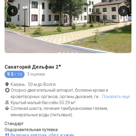
★
Санаторий Дельфин
2
9.3
3 оценки
/ 10
Казань
·
50
м до
Волги
Опорно-двигательный аппарат, болезни крови и
кроветворных органов, органы дыхания, ги
…
Показать еще
Крытый малый бассейн 55.29 м²
Соляная шахта, лечение тамбуканскими гязями,
минеральные воды (питьевые)
Стандарт
Оздоровительная путевка
Включен завтрак, обед и ужин