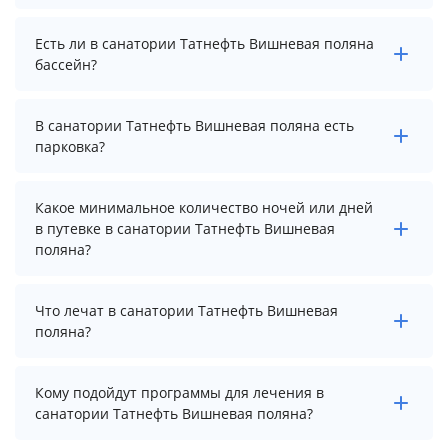
Заезд возможен после 8:00, а выезд необходимо
Есть ли в санатории Татнефть Вишневая поляна
осуществить до 7:00.
бассейн?
В санатории Татнефть Вишневая поляна есть крытый
В санатории Татнефть Вишневая поляна есть
бассейн.
парковка?
В санатории Татнефть Вишневая поляна нет
Какое минимальное количество ночей или дней
парковки.
в путевке в санатории Татнефть Вишневая
поляна?
Минимальный срок путевки зависит от выбранного
Что лечат в санатории Татнефть Вишневая
тарифа. Для тарифа с лечением рекомендуем
поляна?
выбирать срок не менее 7 ночей (дней).
Основные профили лечения в санатории: болезни
Кому подойдут программы для лечения в
крови и кроветворных органов, органы дыхания и
санатории Татнефть Вишневая поляна?
нервная система.