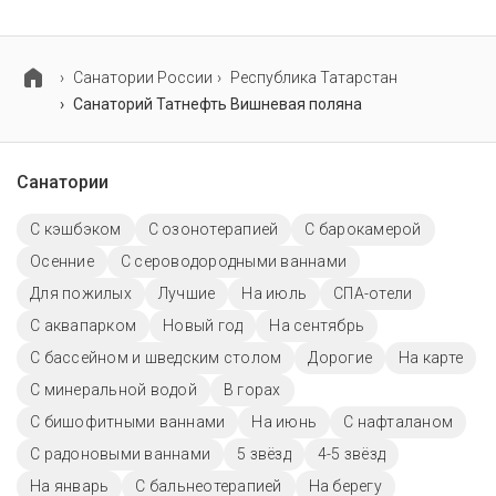
В санатории Татнефть Вишневая поляна
предусмотрены специализированные программы
лечения взрослых и детей.
Cанатории России
Республика Татарстан
Санаторий Татнефть Вишневая поляна
Санатории
С кэшбэком
С озонотерапией
С барокамерой
Осенние
С сероводородными ваннами
Для пожилых
Лучшие
На июль
СПА-отели
С аквапарком
Новый год
На сентябрь
С бассейном и шведским столом
Дорогие
На карте
С минеральной водой
В горах
С бишофитными ваннами
На июнь
С нафталаном
С радоновыми ваннами
5 звёзд
4-5 звёзд
На январь
С бальнеотерапией
На берегу