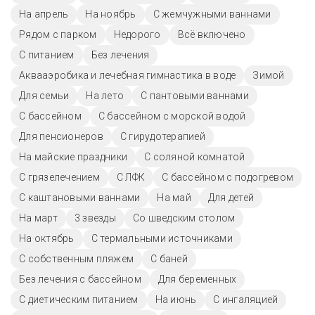
На апрель
На ноябрь
С жемчужными ваннами
Рядом с парком
Недорого
Всё включено
С питанием
Без лечения
Аквааэробика и лечебная гимнастика в воде
Зимой
Для семьи
На лето
С пантовыми ваннами
C бассейном
С бассейном с морской водой
Для пенсионеров
С гирудотерапией
На майские праздники
С соляной комнатой
С грязелечением
С ЛФК
С бассейном с подогревом
С каштановыми ваннами
На май
Для детей
На март
3 звезды
Со шведским столом
На октябрь
С термальными источниками
С собственным пляжем
С баней
Без лечения с бассейном
Для беременных
С диетическим питанием
На июнь
С ингаляцией