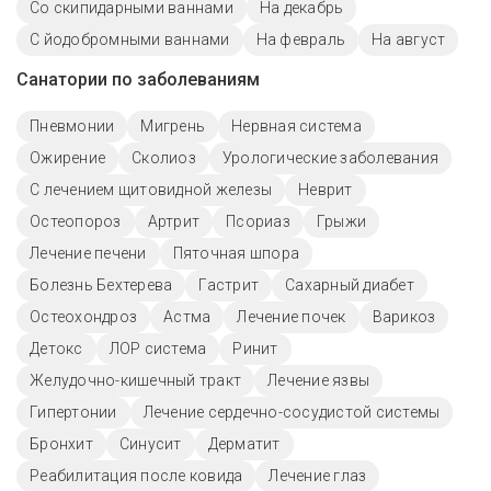
Со скипидарными ваннами
На декабрь
С йодобромными ваннами
На февраль
На август
Санатории по заболеваниям
Пневмонии
Мигрень
Нервная система
Ожирение
Сколиоз
Урологические заболевания
С лечением щитовидной железы
Неврит
Остеопороз
Артрит
Псориаз
Грыжи
Лечение печени
Пяточная шпора
Болезнь Бехтерева
Гастрит
Сахарный диабет
Остеохондроз
Астма
Лечение почек
Варикоз
Детокс
ЛОР система
Ринит
Желудочно-кишечный тракт
Лечение язвы
Гипертонии
Лечение сердечно-сосудистой системы
Бронхит
Синусит
Дерматит
Реабилитация после ковида
Лечение глаз