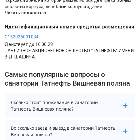
парковой зоне, на которой разместились два трехэтажных
спальных корпуса, лечебный корпус и здание...
Читать полностью
Идентификационный номер средства размещения
С162025001034
Действует до 16.06.28
ПУБЛИЧНОЕ АКЦИОНЕРНОЕ ОБЩЕСТВО "ТАТНЕФТЬ" ИМЕНИ
В.Д. ШАШИНА
Самые популярные вопросы о
санатории Татнефть Вишневая поляна
Сколько стоит проживание в санатории
Татнефть Вишневая поляна?
Чтобы увидеть актуальные цены на проживание в
Во сколько заезд и выезд в санатории Татнефть
санатории Татнефть Вишневая поляна, выберите
Вишневая поляна?
нужные даты и количество гостей.