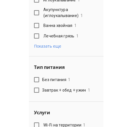
Акупунктура
(иглоукалывание)
1
Ванна хвойная
1
Лечебная грязь
1
Показать еще
Тип питания
Без питания
1
Завтрак + обед + ужин
1
Услуги
Wi-Fi на территории
1