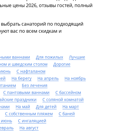
ьные цены 2026, отзывы гостей, полный
е выбрать санаторий по подходящий
уют вас по всем скидкам и
дными ваннами
Для пожилых
Лучшие
ном и шведским столом
Дорогие
 июнь
С нафталаном
ией
На берегу
На апрель
На ноябрь
итанием
Без лечения
С пантовыми ваннами
C бассейном
айские праздники
С соляной комнатой
нами
На май
Для детей
На март
С собственным пляжем
С баней
 июнь
С ингаляцией
евраль
На август