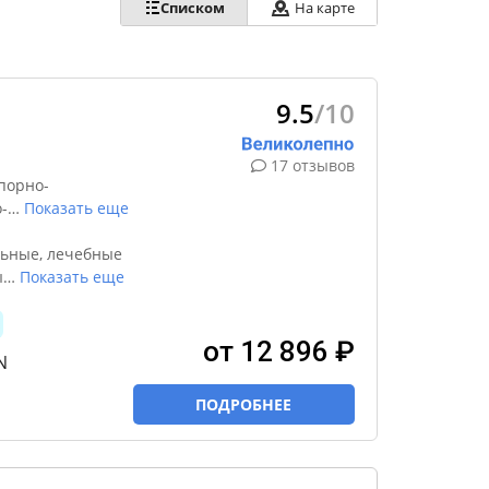
Списком
На карте
9.5
/10
17 отзывов
порно-
-
…
Показать еще
ьные, лечебные
ы
…
Показать еще
от 12 896 ₽
N
ПОДРОБНЕЕ