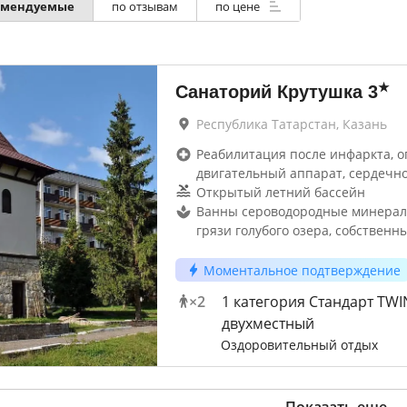
омендуемые
по отзывам
по цене
★
Санаторий Крутушка
3
Республика Татарстан, Казань
Реабилитация после инфаркта, о
двигательный аппарат, сердечно
Открытый летний бассейн
Ванны сероводородные минерал
грязи голубого озера, собственн
Моментальное подтверждение
×
2
1 категория Стандарт TWI
двухместный
Оздоровительный отдых