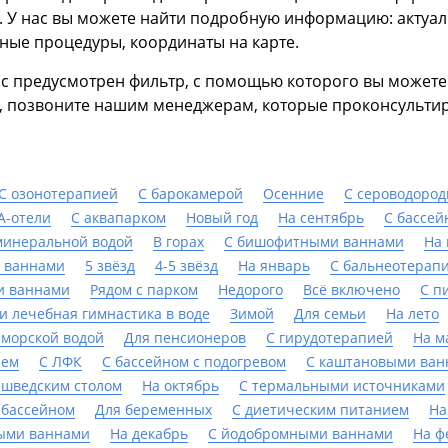
. У нас вы можете найти подробную информацию: актуал
ные процедуры, координаты на карте.
нас предусмотрен фильтр, с помощью которого вы может
, позвоните нашим менеджерам, которые проконсультир
С озонотерапией
С барокамерой
Осенние
С сероводоро
А-отели
С аквапарком
Новый год
На сентябрь
С бассей
минеральной водой
В горах
С бишофитными ваннами
На
 ваннами
5 звёзд
4-5 звёзд
На январь
С бальнеотерап
и ваннами
Рядом с парком
Недорого
Всё включено
С п
и лечебная гимнастика в воде
Зимой
Для семьи
На лето
 морской водой
Для пенсионеров
С гирудотерапией
На м
ием
С ЛФК
С бассейном с подогревом
С каштановыми ван
 шведским столом
На октябрь
С термальными источниками
 бассейном
Для беременных
С диетическим питанием
На
ыми ваннами
На декабрь
С йодобромными ваннами
На ф