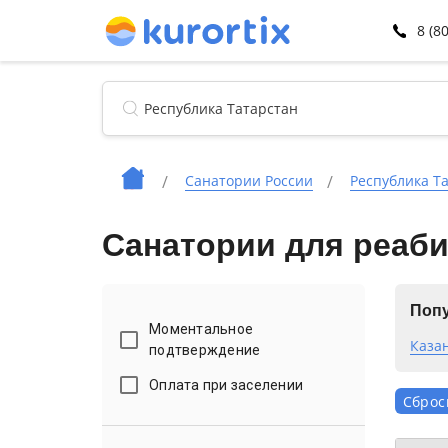
8 (8
Санатории России
Республика Т
Санатории для реаби
Попу
Моментальное
Каза
подтверждение
Оплата при заселении
Сброс