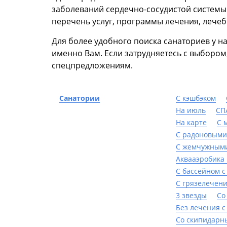
заболеваний сердечно-сосудистой системы
перечень услуг, программы лечения, лечеб
Для более удобного поиска санаториев у 
именно Вам. Если затрудняетесь с выбором
спецпредложениям.
Санатории
С кэшбэком
На июль
СП
На карте
С 
С радоновыми
С жемчужным
Аквааэробика 
С бассейном с
С грязелечен
3 звезды
Со
Без лечения с
Со скипидарн