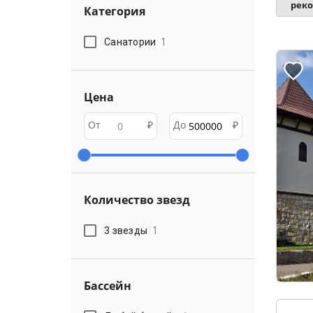
рек
Категория
Санатории
1
Цена
От
₽
До
₽
Количество звезд
3 звезды
1
Бассейн