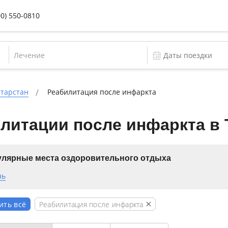
00) 550-0810
Лечение
атарстан
Реабилитация после инфаркта
литации после инфаркта в 
лярные места оздоровительного отдыха
нь
Реабилитация после инфаркта
ить всё