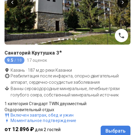
★
Санаторий Крутушка
3
9.5
17 оценок
/ 10
Казань
·
187
м до
реки Казанки
Реабилитация после инфаркта, опорно-двигательный
аппарат, сердечно-сосудистые заболевания
Ванны сероводородные минеральные, лечебные грязи
голубого озера, собственный минеральный источник
1 категория Стандарт TWIN двухместный
Оздоровительный отдых
Включен завтрак, обед и ужин
Моментальное подтверждение
от 12 896 ₽
для 2 гостей
Выбрать