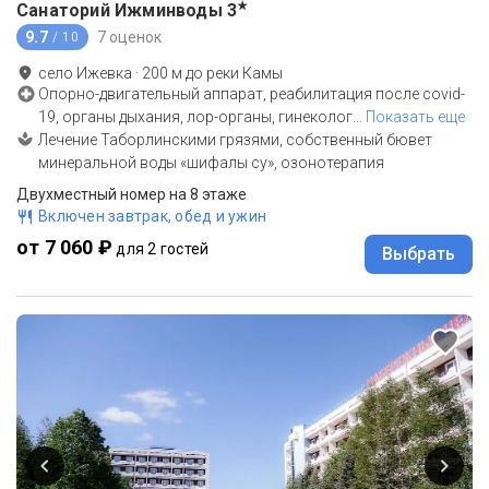
★
Санаторий Ижминводы
3
9.7
7 оценок
/ 10
село Ижевка
·
200
м до
реки Камы
Опорно-двигательный аппарат, реабилитация после covid-
19, органы дыхания, лор-органы, гинеколог
…
Показать еще
Лечение Таборлинскими грязями, собственный бювет
минеральной воды «шифалы су», озонотерапия
Двухместный номер на 8 этаже
Включен завтрак, обед и ужин
от 7 060 ₽
для 2 гостей
Выбрать