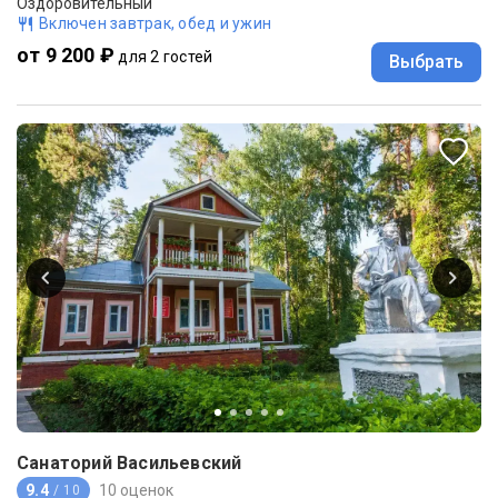
Оздоровительный
Включен завтрак, обед и ужин
от 9 200 ₽
для 2 гостей
Выбрать
Санаторий Васильевский
9.4
10 оценок
/ 10