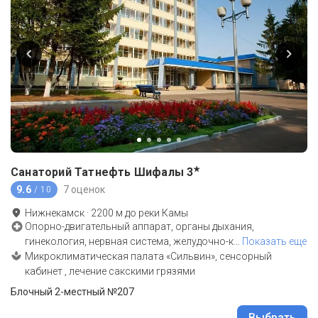
★
Санаторий Татнефть Шифалы
3
9.6
7 оценок
/ 10
Нижнекамск
·
2200
м до
реки Камы
Опорно-двигательный аппарат, органы дыхания,
гинекология, нервная система, желудочно-к
…
Показать еще
Микроклиматическая палата «Сильвин», сенсорный
кабинет , лечение сакскими грязями
Блочный 2-местный №207
Выбрать