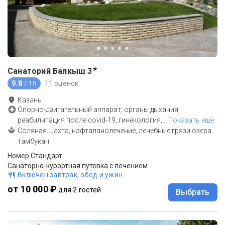
★
Санаторий Балкыш
3
9.8
11 оценок
/ 10
Казань
Опорно-двигательный аппарат, органы дыхания,
реабилитация после covid-19, гинекология,
…
Показать еще
Соляная шахта, нафталанолечение, лечебные грязи озера
тамбукан
Номер Стандарт
Санаторно-курортная путевка с лечением
Включен завтрак, обед и ужин
от 10 000 ₽
для 2 гостей
Выбрать