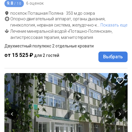
9.8
6 оценок
/ 10
поселок Поташная Поляна
·
350
м до
озера
Опорно-двигательный аппарат, органы дыхания,
гинекология, нервная система, желудочно-к
…
Показать еще
Лечение минеральной водой «Поташно-Полянская»,
антистрессовая терапия, магнитотерапия
Двухместный полулюкс 2 отдельные кровати
от 15 525 ₽
для 2 гостей
Выбрать