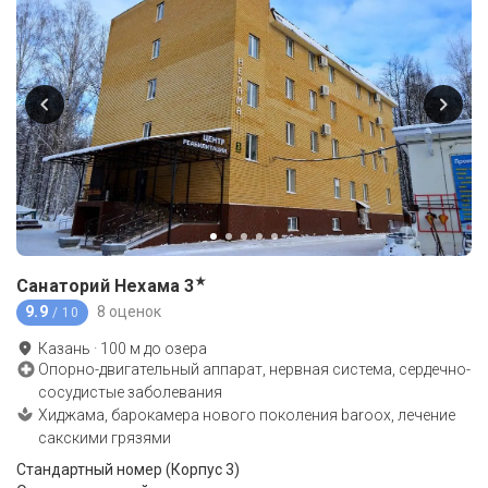
★
Санаторий Нехама
3
9.9
8 оценок
/ 10
Казань
·
100
м до
озера
Опорно-двигательный аппарат, нервная система, сердечно-
сосудистые заболевания
Хиджама, барокамера нового поколения baroox, лечение
сакскими грязями
Стандартный номер (Корпус 3)