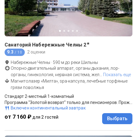
★
Санаторий Набережные Челны
2
9.3
2 оценки
/ 10
Набережные Челны
·
590
м до
реки Шильны
Опорно-двигательный аппарат, органы дыхания, лор-
органы, гинекология, нервная система, жел
…
Показать еще
Магнитолазер «Милта», spa-капсула, лечебные торфяные
грязи поволжья
Стандарт 2-местный 1-комнатный
Программа "Золотой возврат" только для пенсионеров. Проживание, 3- разовое питание (заказное меню), лечение. Минимальный заезд с лечением от 10 суток!
Включен континентальный завтрак
от 7 160 ₽
для 2 гостей
Выбрать