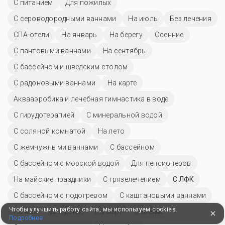
С питанием
Для пожилых
С сероводородными ваннами
На июль
Без лечения
СПА-отели
На январь
На берегу
Осенние
С пантовыми ваннами
На сентябрь
С бассейном и шведским столом
С радоновыми ваннами
На карте
Аквааэробика и лечебная гимнастика в воде
С гирудотерапией
С минеральной водой
С соляной комнатой
На лето
С жемчужными ваннами
C бассейном
С бассейном с морской водой
Для пенсионеров
На майские праздники
С грязелечением
С ЛФК
С бассейном с подогревом
С каштановыми ваннами
Чтобы улучшить работу сайта, мы используем cookies.
На май
Для детей
На март
3 звезды
Подробнее