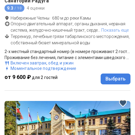
Санаторий Радуга
9.3
4 оценки
/ 10
Набережные Челны
·
680
м до
реки Камы
Опорно-двигательный аппарат, органы дыхания, нервная
система, желудочно-кишечный тракт, серде
…
Показать еще
Терренкур, лечебные грязи табарлинского месторождения,
собственный бювет минеральной воды
2-х местный стандартный номер (в номере проживают 2 гостя)
Проживание без лечения, питание с элементами шведского стола
Включен завтрак, обед и ужин
Моментальное подтверждение
от 9 600 ₽
для 2 гостей
Выбрать