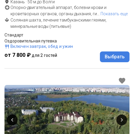
Казань
·
50
м до
Волги
Опорно-двигательный аппарат, болезни крови и
кроветворных органов, органы дыхания, ги
…
Показать еще
Соляная шахта, лечение тамбуканскими гязями,
минеральные воды (питьевые)
Стандарт
Оздоровительная путевка
Включен завтрак, обед и ужин
от 7 800 ₽
для 2 гостей
Выбрать