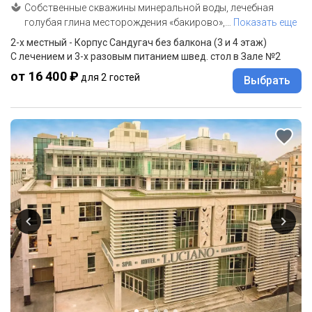
Собственные скважины минеральной воды, лечебная
голубая глина месторождения «бакирово»,
…
Показать еще
2-x местный - Корпус Сандугач без балкона (3 и 4 этаж)
С лечением и 3-х разовым питанием швед. стол в Зале №2
от 16 400 ₽
для 2 гостей
Выбрать