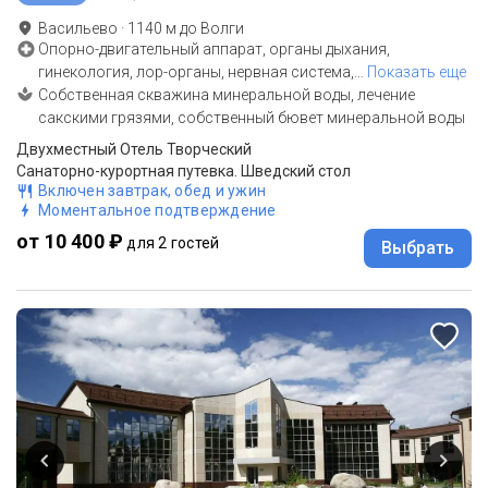
Васильево
·
1140
м до
Волги
Опорно-двигательный аппарат, органы дыхания,
гинекология, лор-органы, нервная система,
…
Показать еще
Собственная скважина минеральной воды, лечение
сакскими грязями, собственный бювет минеральной воды
Двухместный Отель Творческий
Санаторно-курортная путевка. Шведский стол
Включен завтрак, обед и ужин
Моментальное подтверждение
от 10 400 ₽
для 2 гостей
Выбрать