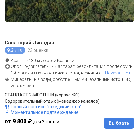
Санаторий Ливадия
9.3
23 оценки
/ 10
Казань
·
430
м до
реки Казанки
Опорно-двигательный аппарат, реабилитация после covid-
19, органы дыхания, гинекология, нервная с
…
Показать еще
Минеральные воды, собственный минеральный источник,
кардио-зал
СТАНДАРТ 2-МЕСТНЫЙ (корпус №1)
Оздоровительный отдых (менеджер каналов)
Полный пансион "шведский стол"
Моментальное подтверждение
от 9 800 ₽
для 2 гостей
Выбрать