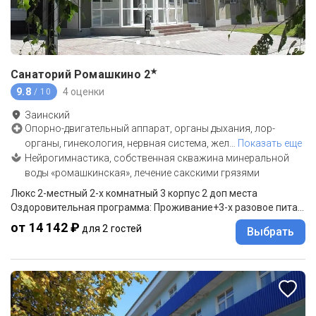
★
Санаторий Ромашкино
2
9.8
4 оценки
/ 10
Заинский
Опорно-двигательный аппарат, органы дыхания, лор-
органы, гинекология, нервная система, жел
…
Показать еще
Нейрогимнастика, собственная скважина минеральной
воды «ромашкинская», лечение сакскими грязями
Люкс 2-местный 2-х комнатный 3 корпус 2 доп места
Оздоровительная программа: Проживание+3-х разовое питание(заказное меню)
от 14 142 ₽
для 2 гостей
Выбрать