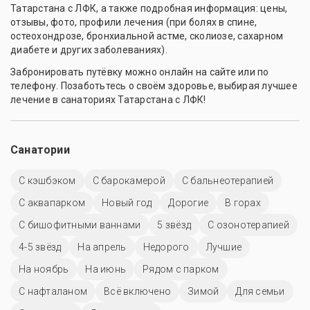
Татарстана с ЛФК, а также подробная информация: цены,
отзывы, фото, профили лечения (при болях в спине,
остеохондрозе, бронхиальной астме, сколиозе, сахарном
диабете и других заболеваниях).
Забронировать путёвку можно онлайн на сайте или по
телефону. Позаботьтесь о своём здоровье, выбирая лучшее
лечение в санаториях Татарстана с ЛФК!
Санатории
С кэшбэком
С барокамерой
С бальнеотерапией
С аквапарком
Новый год
Дорогие
В горах
С бишофитными ваннами
5 звёзд
С озонотерапией
4-5 звёзд
На апрель
Недорого
Лучшие
На ноябрь
На июнь
Рядом с парком
С нафталаном
Всё включено
Зимой
Для семьи