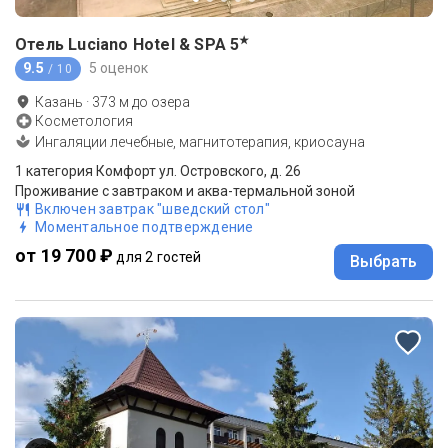
★
Отель Luciano Hotel & SPA
5
9.5
5 оценок
/ 10
Казань
·
373
м до
озера
Косметология
Ингаляции лечебные, магнитотерапия, криосауна
1 категория Комфорт ул. Островского, д. 26
Проживание с завтраком и аква-термальной зоной
Включен завтрак "шведский стол"
Моментальное подтверждение
от 19 700 ₽
для 2 гостей
Выбрать