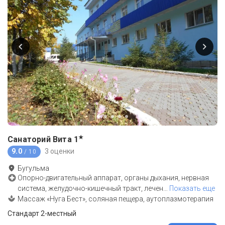
★
Санаторий Вита
1
9.0
3 оценки
/ 10
Бугульма
Опорно-двигательный аппарат, органы дыхания, нервная
система, желудочно-кишечный тракт, лечен
…
Показать еще
Массаж «Нуга Бест», соляная пещера, аутоплазмотерапия
Стандарт 2-местный