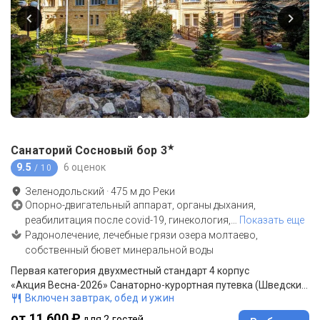
★
Санаторий Сосновый бор
3
9.5
6 оценок
/ 10
Зеленодольский
·
475
м до
Реки
Опорно-двигательный аппарат, органы дыхания,
реабилитация после covid-19, гинекология,
…
Показать еще
Радонолечение, лечебные грязи озера молтаево,
собственный бювет минеральной воды
Первая категория двухместный стандарт 4 корпус
«Акция Весна-2026» Санаторно-курортная путевка (Шведский стол)
Включен завтрак, обед и ужин
от 11 600 ₽
для 2 гостей