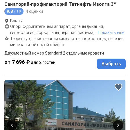
★
Санаторий-профилакторий Татнефть Иволга
3
9.8
4 оценки
/ 10
Бавлы
Опорно-двигательный аппарат, органы дыхания,
гинекология, лор-органы, нервная система,
…
Показать еще
Терренкур, гелиотерапия «искусственное солнце», лечение
минеральной водой «шифа»
Двухместный номер Standard 2 отдельные кровати
от 7 696 ₽
для 2 гостей
Выбрать