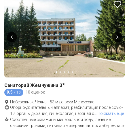
★
Санаторий Жемчужина
3
9.5
10 оценок
/ 10
Набережные Челны
·
53
м до
реки Мелекеска
Опорно-двигательный аппарат, реабилитация после covid-
19, органы дыхания, гинекология, нервная с
…
Показать еще
Собственные скважины минеральной воды, лечение
сакскими грязями, питьевая минеральная вода «бережная»