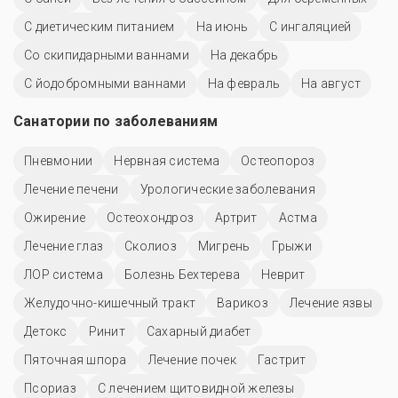
С диетическим питанием
На июнь
С ингаляцией
Со скипидарными ваннами
На декабрь
С йодобромными ваннами
На февраль
На август
Санатории по заболеваниям
Пневмонии
Нервная система
Остеопороз
Лечение печени
Урологические заболевания
Ожирение
Остеохондроз
Артрит
Астма
Лечение глаз
Сколиоз
Мигрень
Грыжи
ЛОР система
Болезнь Бехтерева
Неврит
Желудочно-кишечный тракт
Варикоз
Лечение язвы
Детокс
Ринит
Сахарный диабет
Пяточная шпора
Лечение почек
Гастрит
Псориаз
С лечением щитовидной железы