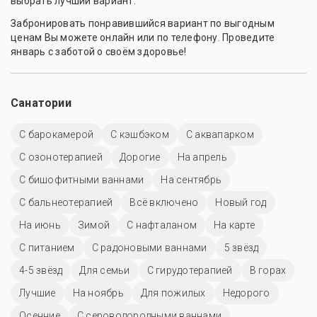
выбрать лучший вариант.
Забронировать понравившийся вариант по выгодным
ценам Вы можете онлайн или по телефону. Проведите
январь с заботой о своём здоровье!
Санатории
С барокамерой
С кэшбэком
С аквапарком
С озонотерапией
Дорогие
На апрель
С бишофитными ваннами
На сентябрь
С бальнеотерапией
Всё включено
Новый год
На июнь
Зимой
С нафталаном
На карте
С питанием
С радоновыми ваннами
5 звёзд
4-5 звёзд
Для семьи
С гирудотерапией
В горах
Лучшие
На ноябрь
Для пожилых
Недорого
Осенние
С сероводородными ваннами