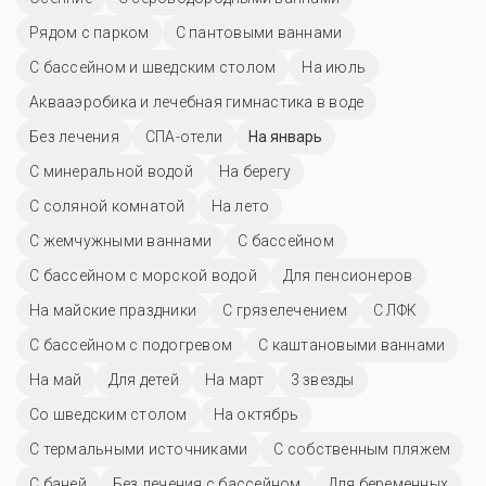
Рядом с парком
С пантовыми ваннами
С бассейном и шведским столом
На июль
Аквааэробика и лечебная гимнастика в воде
Без лечения
СПА-отели
На январь
С минеральной водой
На берегу
С соляной комнатой
На лето
С жемчужными ваннами
C бассейном
С бассейном с морской водой
Для пенсионеров
На майские праздники
С грязелечением
С ЛФК
С бассейном с подогревом
С каштановыми ваннами
На май
Для детей
На март
3 звезды
Со шведским столом
На октябрь
С термальными источниками
С собственным пляжем
С баней
Без лечения с бассейном
Для беременных