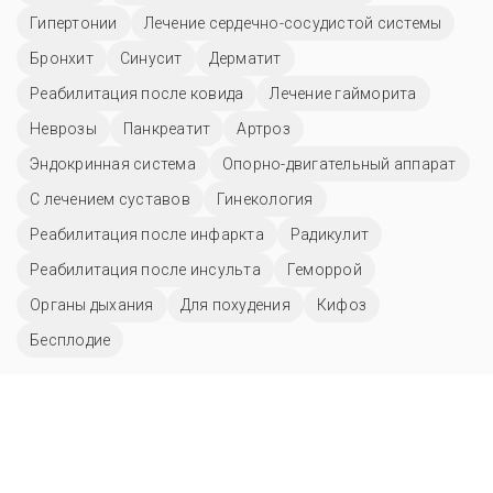
Гипертонии
Лечение сердечно-сосудистой системы
Бронхит
Синусит
Дерматит
Реабилитация после ковида
Лечение гайморита
Неврозы
Панкреатит
Артроз
Эндокринная система
Опорно-двигательный аппарат
С лечением суставов
Гинекология
Реабилитация после инфаркта
Радикулит
Реабилитация после инсульта
Геморрой
Органы дыхания
Для похудения
Кифоз
Бесплодие