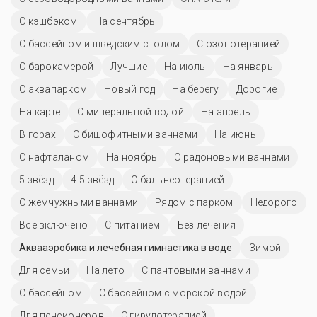
С кэшбэком
На сентябрь
С бассейном и шведским столом
С озонотерапией
С барокамерой
Лучшие
На июль
На январь
С аквапарком
Новый год
На берегу
Дорогие
На карте
С минеральной водой
На апрель
В горах
С бишофитными ваннами
На июнь
С нафталаном
На ноябрь
С радоновыми ваннами
5 звёзд
4-5 звёзд
С бальнеотерапией
С жемчужными ваннами
Рядом с парком
Недорого
Всё включено
С питанием
Без лечения
Аквааэробика и лечебная гимнастика в воде
Зимой
Для семьи
На лето
С пантовыми ваннами
C бассейном
С бассейном с морской водой
Для пенсионеров
С гирудотерапией