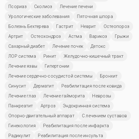
Псориаз
Сколиоз
Лечение печени
Урологические заболевания
Пяточная шпора
Болезнь Бехтерева
Гастрит
Неврит
Остеопороз
Артрит
Остеохондроз
Астма
Варикоз
Грыжи
Сахарный диабет
Лечение почек
Детокс
ЛОР система
Ринит
Желудочно-кишечный тракт
Лечение язвы
Гипертонии
Лечение сердечно-сосудистой системы
Бронхит
Синусит
Дерматит
Реабилитация после ковида
Лечение глаз
Лечение гайморита
Неврозы
Панкреатит
Артроз
Эндокринная система
Опорно-двигательный аппарат
С лечением суставов
Гинекология
Реабилитация после инфаркта
Радикулит
Реабилитация после инсульта