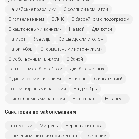
На майские праздники
С соляной комнатой
С грязелечением
С ЛФК
С бассейном с подогревом
С каштановыми ваннами
На май
Для детей
На март
3 звезды
Со шведским столом
На октябрь
С термальными источниками
С собственным пляжем
С баней
Без лечения с бассейном
Для беременных
С диетическим питанием
На июнь
С ингаляцией
Со скипидарными ваннами
На декабрь
С йодобромными ваннами
На февраль
На август
Санатории по заболеваниям
Пневмонии
Мигрень
Нервная система
С лечением щитовидной железы
Ожирение