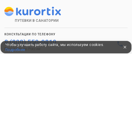
ПУТЕВКИ В САНАТОРИИ
КОНСУЛЬТАЦИИ ПО ТЕЛЕФОНУ
8 (800) 550-0810
Чтобы улучшить работу сайта, мы используем cookies.
Бесплатно по России
Подробнее
КЛИЕНТАМ
Как забронировать
Как оплатить
Бонусная программа
Акции
Пользовательское соглашение
Политика конфиденциальности