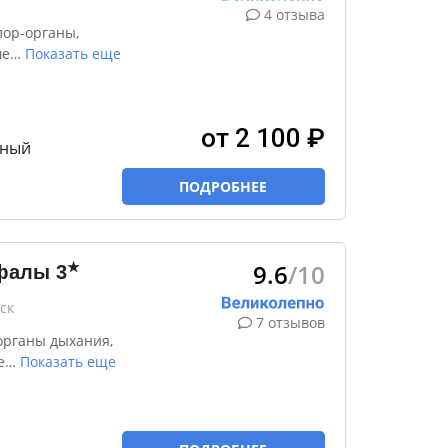
4 отзыва
лор-органы,
ше
…
Показать еще
от 2 100 ₽
тный
ПОДРОБНЕЕ
9.6
/10
★
ифалы
3
ск
7 отзывов
органы дыхания,
е
…
Показать еще