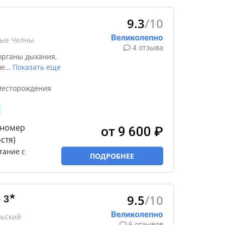
9.3
/10
ные Челны
4 отзыва
органы дыхания,
ше
…
Показать еще
месторождения
 номер
от 9 600 ₽
стя)
тание с
ПОДРОБНЕЕ
9.5
/10
★
р
3
льский
6 отзывов