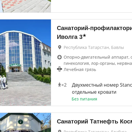
Санаторий-профилактор
★
Иволга
3
Республика Татарстан, Бавлы
Опорно-двигательный аппарат, 
гинекология, лор-органы, нервна
Лечебная грязь
×
2
Двухместный номер Stand
отдельные кровати
Без питания
Санаторий Татнефть Кос
Республика Татарстан, Елабуга