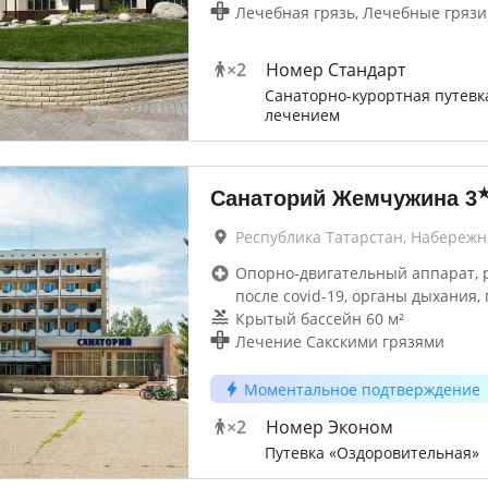
Лечебная грязь, Лечебные грязи
×
2
Номер Стандарт
Санаторно-курортная путевк
лечением
Санаторий Жемчужина
3
Республика Татарстан, Набереж
Опорно-двигательный аппарат, 
после covid-19, органы дыхания, 
Крытый бассейн 60 м²
Лечение Сакскими грязями
Моментальное подтверждение
×
2
Номер Эконом
Путевка «Оздоровительная»