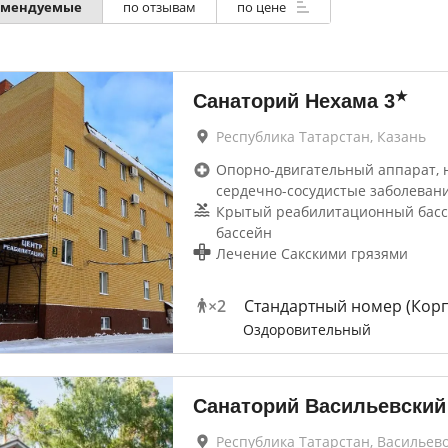
омендуемые
по отзывам
по цене
★
Санаторий Нехама
3
Республика Татарстан, Казань
Опорно-двигательный аппарат, 
сердечно-сосудистые заболеван
Крытый реабилитационный басс
бассейн
Лечение Сакскими грязями
×
2
Стандартный номер (Корп
Оздоровительный
Санаторий Васильевский
Республика Татарстан, Васильев