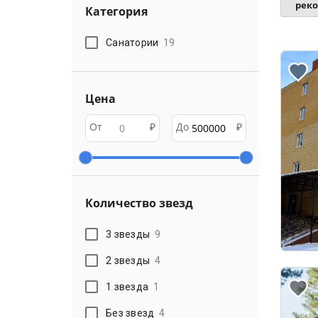
рек
Категория
Санатории
19
Цена
От
₽
До
₽
Количество звезд
3 звезды
9
2 звезды
4
1 звезда
1
Без звезд
4