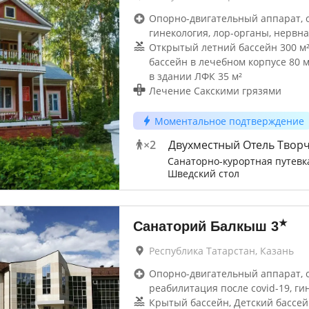
Опорно-двигательный аппарат, 
гинекология, лор-органы, нервна
Открытый летний бассейн 300 м
бассейн в лечебном корпусе 80 
в здании ЛФК 35 м²
Лечение Сакскими грязями
Моментальное подтверждение
×
2
Двухместный Отель Твор
Санаторно-курортная путевк
Шведский стол
★
Санаторий Балкыш
3
Республика Татарстан, Казань
Опорно-двигательный аппарат, 
реабилитация после covid-19, ги
Крытый бассейн, Детский бассей