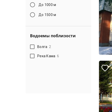
До 1000 м
До 1500 м
Водоемы поблизости
Волга
2
Река Кама
6