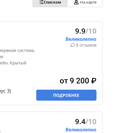
Списком
На карте
9.9
/10
8 отзывов
нервная система,
ия
ейн, Крытый
от 9 200 ₽
ус 3)
ПОДРОБНЕЕ
9.4
/10
о