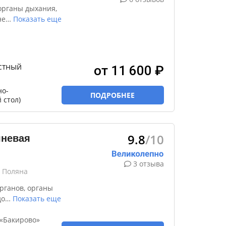
органы дыхания,
не
…
Показать еще
стный
от 11 600 ₽
но-
ПОДРОБНЕЕ
 стол)
9.8
/10
шневая
3 отзыва
я Поляна
рганов, органы
до
…
Показать еще
«Бакирово»