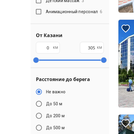
Детский массаж
3
Анимационный персонал
6
От Казани
км
км
Расстояние до берега
Не важно
До 50 м
До 200 м
До 500 м