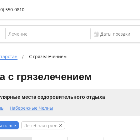
00) 550-0810
Лечение
атарстан
С грязелечением
а с грязелечением
лярные места оздоровительного отдыха
нь
Набережные Челны
Лечебная грязь
ить всё