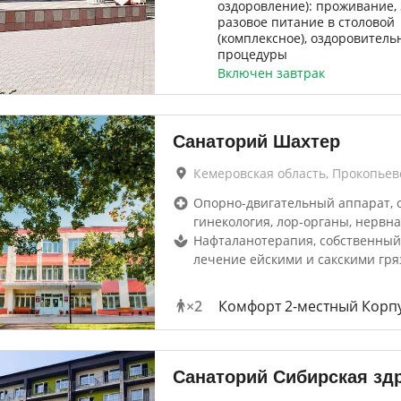
оздоровление): проживание, 
разовое питание в столовой
(комплексное), оздоровитель
процедуры
Включен завтрак
Санаторий Шахтер
Кемеровская область, Прокопьев
Опорно-двигательный аппарат, 
гинекология, лор-органы, нервна
Нафталанотерапия, собственный
лечение ейскими и сакскими гр
×
2
Комфорт 2-местный Корпу
Санаторий Сибирская зд