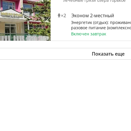
лечебные грязи озера горькое
×
2
Эконом 2-местный
Энергетик (отдых): проживани
разовое питание (комплексно
Включен завтрак
Показать еще