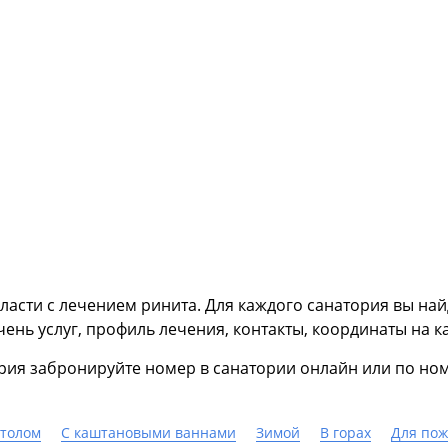
ласти с лечением ринита. Для каждого санатория вы на
чень услуг, профиль лечения, контакты, координаты на ка
рия забронируйте номер в санатории онлайн или по ном
столом
С каштановыми ваннами
Зимой
В горах
Для по