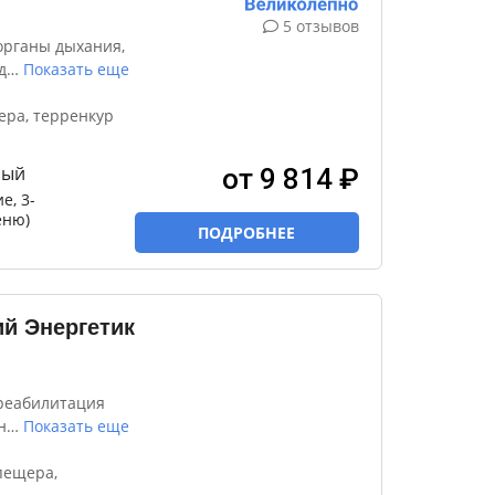
5 отзывов
органы дыхания,
д
…
Показать еще
ера, терренкур
ный
от 9 814 ₽
е, 3-
еню)
ПОДРОБНЕЕ
й Энергетик
реабилитация
н
…
Показать еще
пещера,