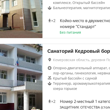
комплексе, Открытый бассейн
Бальнеотерапия, магнитотерапи
×
2
Койко-место в двухместн
номере "Стандарт"
Без питания
Санаторий Кедровый бор
Кемеровская область, деревня П
Опорно-двигательный аппарат, 
лор-органы, гинекология, нервна
Крытый бассейн с сауной
Терренкур, аромамузыкотерапия,
озера горькое
×
2
Номер 2-местный 1 катег
ЗАЩИТНИК ОТЕЧЕСТВА (стол