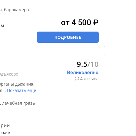
я, барокамера
от 4 500 ₽
ом
ПОДРОБНЕЕ
9.5
/10
одъяково
4 отзыва
органы дыхания,
я
…
Показать еще
 лечебная грязь
ории
овая/