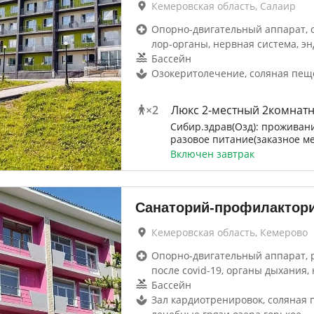
Кемеровская область, Салаир
Опорно-двигательный аппарат, 
лор-органы, нервная система, эн
Бассейн
Озокеритолечение, соляная пещ
×
2
Люкс 2-местный 2комнат
Сибир.здрав(Озд): проживани
разовое питание(заказное м
Включен завтрак
Санаторий-профилактори
Кемеровская область, Кемерово
Опорно-двигательный аппарат, 
после covid-19, органы дыхания, 
Бассейн
Зал кардиотренировок, соляная 