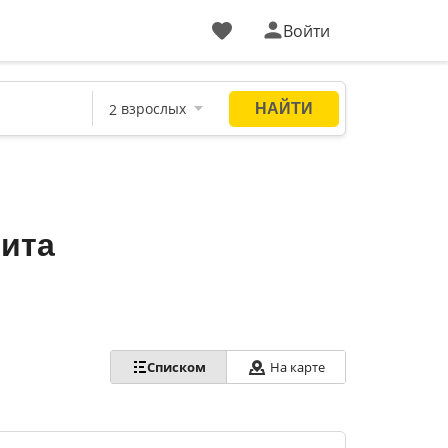
Войти
нита
Списком
На карте