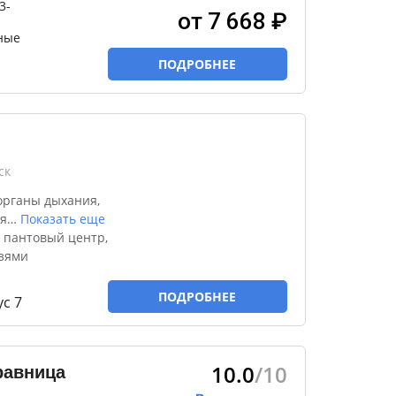
3-
от 7 668 ₽
ные
ПОДРОБНЕЕ
ск
органы дыхания,
я
…
Показать еще
 пантовый центр,
язями
ПОДРОБНЕЕ
с 7
10.0
/10
равница