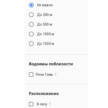
Не важно
До 200 м
До 500 м
До 1000 м
До 1500 м
Водоемы поблизости
Река Томь
1
Расположение
В лесу
1