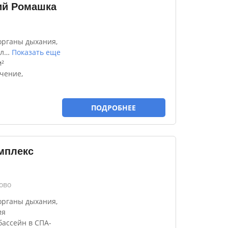
ий Ромашка
органы дыхания,
л
…
Показать еще
²
чение,
ПОДРОБНЕЕ
мплекс
ово
органы дыхания,
ия
ассейн в СПА-