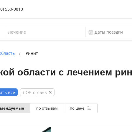
00) 550-0810
Лечение
область
Ринит
ой области с лечением ри
ЛОР-органы
ить всё
омендуемые
по отзывам
по цене