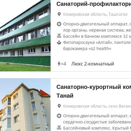
Санаторий-профилактор
Кемеровская область, Таштагол
Опорно-двигательный аппарат, 
лор-органы, нервная система, же
Бассейн в банном комплексе 32 м
Фитопаросауна «Алтай», пантоле
барокамера «o2 health»
×
4
Люкс 2-комнатный
Санаторно-курортный ко
Танай
Кемеровская область, село Ваган
Опорно-двигательный аппарат, 
сердечно-сосудистые заболеван
Бассейновый комплекс, Крытый б