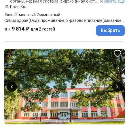
органы, нервная система, эндокринная сист
…
Показать еще
Бассейн
Люкс 2-местный 2комнатный
Сибир.здрав(Озд): проживание, 3-разовое питание(заказное меню)
от 9 814 ₽
для 2 гостей
Выбрать