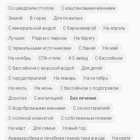
Со шведским столом
С каштановыми ваннами
Зимой
В горах
Для пожилых
С минеральной водой
С барокамерой
На апрель
Лучшие
Рядом с парком
На берегу
С термальными источниками
С баней
На май
На ноябрь
СПА-отели
4-5 звёзд
C бассейном
С бассейном с морской водой
Для детей
С гирудотерапией
На январь
На октябрь
На июль
На июнь
С бассейном с подогревом
Дорогие
С ингаляцией
Без лечения
С йодобромными ваннами
С озонотерапией
С соляной комнатой
С собственным пляжем
На март
Для семьи
Новый год
Аквааэробика и лечебная гимнастика в воде
На карте