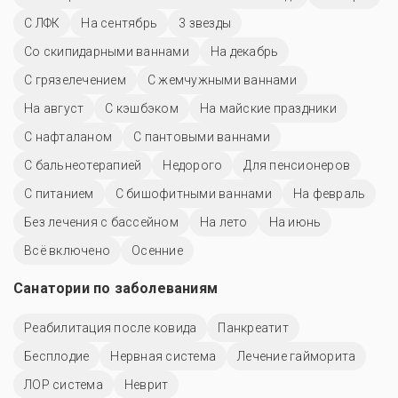
С ЛФК
На сентябрь
3 звезды
Со скипидарными ваннами
На декабрь
С грязелечением
С жемчужными ваннами
На август
С кэшбэком
На майские праздники
С нафталаном
С пантовыми ваннами
С бальнеотерапией
Недорого
Для пенсионеров
С питанием
С бишофитными ваннами
На февраль
Без лечения с бассейном
На лето
На июнь
Всё включено
Осенние
Санатории по заболеваниям
Реабилитация после ковида
Панкреатит
Бесплодие
Нервная система
Лечение гайморита
ЛОР система
Неврит