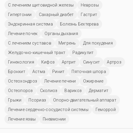
С лечением щитовидной железы
Неврозы
Гипертонии
Сахарный диабет
Гастрит
Эндокринная система
Болезнь Бехтерева
Лечение почек
Органы дыхания
С лечением суставов
Мигрень
Для похудения
Желудочно-кишечный тракт
Радикулит
Гинекология
Кифоз
Артрит
Синусит
Артроз
Бронхит
Астма
Ринит
Пяточная шпора
Остеохондроз
Лечение печени
Ожирение
Остеопороз
Сколиоз
Варикоз
Дерматит
Грыжи
Псориаз
Опорно-двигательный аппарат
Лечение сердечно-сосудистой системы
Геморрой
Лечение язвы
Пневмонии