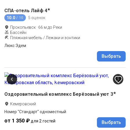
★
СПА-отель Лайф
4
10.0
5 оценок
/ 10
Прокопьевск
·
66
м до
Реки
Бассейн
Пляжная мебель / Лежаки и зонтики
Люкс Эдем
Выбрать
★
Оздоровительный комплекс Берёзовый уют
3
Кемеровский
Номер "Стандарт" одноместный
от 1 350 ₽
для 2 гостей
Выбрать