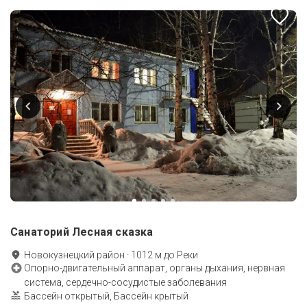
Санаторий Лесная сказка
Новокузнецкий район
·
1012
м до
Реки
Опорно-двигательный аппарат, органы дыхания, нервная
система, сердечно-сосудистые заболевания
Бассейн открытый, Бассейн крытый