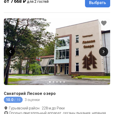
от 7 668 ₽
для 2 гостей
Выбрать
Санаторий Лесное озеро
10.0
3 оценки
/ 10
Гурьевский район
·
228
м до
Реки
Опорно-двигательный аппарат, органы дыхания, нервная