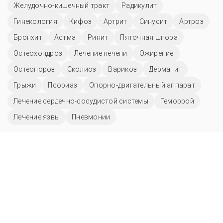
Желудочно-кишечный тракт
Радикулит
Гинекология
Кифоз
Артрит
Синусит
Артроз
Бронхит
Астма
Ринит
Пяточная шпора
Остеохондроз
Лечение печени
Ожирение
Остеопороз
Сколиоз
Варикоз
Дерматит
Грыжи
Псориаз
Опорно-двигательный аппарат
Лечение сердечно-сосудистой системы
Геморрой
Лечение язвы
Пневмонии