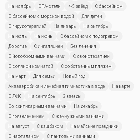
На ноябрь
СПА-отели
4-5 звёзд
C бассейном
С бассейном с морской водой
Для детей
С гирудотерапией
На январь
На октябрь
На июль
На июнь
С бассейном с подогревом
Дорогие
С ингаляцией
Без лечения
С йодобромными ваннами
С озонотерапией
С соляной комнатой
С собственным пляжем
На март
Для семьи
Новый год
Аквааэробика и лечебная гимнастика в воде
На карте
С ЛФК
На сентябрь
3 звезды
Со скипидарными ваннами
На декабрь
С грязелечением
С жемчужными ваннами
На август
С кэшбэком
На майские праздники
С нафталаном
С пантовыми ваннами