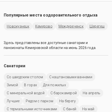
Популярные места оздоровительного отдыха
Новокузнецк
Кемерово
Междуреченск
Шерегеш
Здесь представлены все доступные санатории и
пансионаты Кемеровской области на июнь 2026 года.
Санатории
Со шведским столом
С каштановыми ваннами
Зимой
В горах
Для пожилых
С минеральной водой
С барокамерой
На апрель
Лучшие
Рядом с парком
На берегу
С термальными источниками
С баней
На май