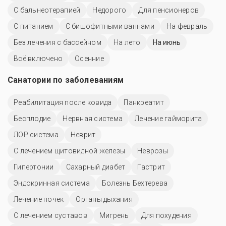
С бальнеотерапией
Недорого
Для пенсионеров
С питанием
С бишофитными ваннами
На февраль
Без лечения с бассейном
На лето
На июнь
Всё включено
Осенние
Санатории по заболеваниям
Реабилитация после ковида
Панкреатит
Бесплодие
Нервная система
Лечение гайморита
ЛОР система
Неврит
С лечением щитовидной железы
Неврозы
Гипертонии
Сахарный диабет
Гастрит
Эндокринная система
Болезнь Бехтерева
Лечение почек
Органы дыхания
С лечением суставов
Мигрень
Для похудения