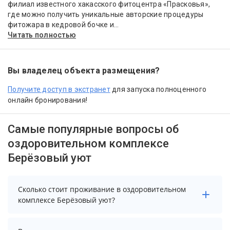
филиал известного хакасского фитоцентра «Прасковья»,
где можно получить уникальные авторские процедуры
фитожара в кедровой бочке и...
Читать полностью
Вы владелец объекта размещения?
Получите доступ в экстранет
для запуска полноценного
онлайн бронирования!
Самые популярные вопросы об
оздоровительном комплексе
Берёзовый уют
Сколько стоит проживание в оздоровительном
комплексе Берёзовый уют?
Чтобы увидеть актуальные цены на проживание в