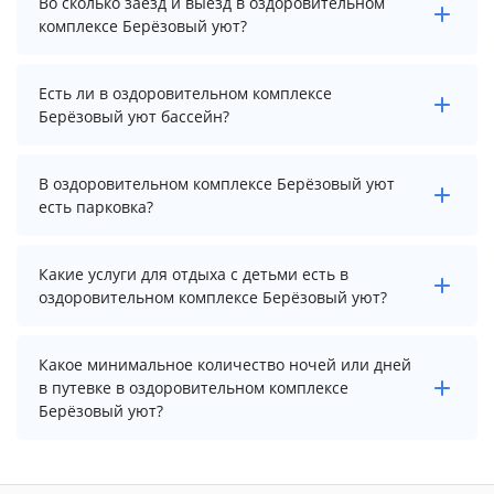
Во сколько заезд и выезд в оздоровительном
оздоровительном комплексе Берёзовый уют,
комплексе Берёзовый уют?
выберите нужные даты и количество гостей.
Заезд возможен после 14:00, а выезд необходимо
Есть ли в оздоровительном комплексе
осуществить до 12:00.
Берёзовый уют бассейн?
В оздоровительном комплексе Берёзовый уют нет
В оздоровительном комплексе Берёзовый уют
бассейна.
есть парковка?
В оздоровительном комплексе Берёзовый уют нет
Какие услуги для отдыха с детьми есть в
парковки.
оздоровительном комплексе Берёзовый уют?
Для детей в оздоровительном комплексе Берёзовый
Какое минимальное количество ночей или дней
уют работает детская площадка, игровая комната и
в путевке в оздоровительном комплексе
детский клуб.
Берёзовый уют?
Минимальный срок путевки зависит от выбранного
тарифа. Для тарифа с лечением рекомендуем