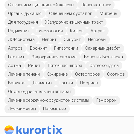
С лечением щитовидной железы
Лечение почек
Органы дыхания
С лечением суставов
Мигрень
Для похудения
Желудочно-кишечный тракт
Радикулит
Гинекология
Кифоз
Артрит
ЛОР система
Неврит
Синусит
Неврозы
Артроз
Бронхит
Гипертонии
Сахарный диабет
Гастрит
Эндокринная система
Болезнь Бехтерева
Астма
Ринит
Пяточная шпора
Остеохондроз
Лечение печени
Ожирение
Остеопороз
Сколиоз
Варикоз
Дерматит
Грыжи
Псориаз
Опорно-двигательный аппарат
Лечение сердечно-сосудистой системы
Геморрой
Лечение язвы
Пневмонии