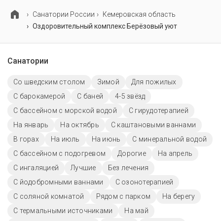
выбирать срок не менее 7 ночей (дней).
Cанатории России
Кемеровская область
Оздоровительный комплекс Берёзовый уют
Санатории
Со шведским столом
Зимой
Для пожилых
С барокамерой
С баней
4-5 звёзд
С бассейном с морской водой
С гирудотерапией
На январь
На октябрь
С каштановыми ваннами
В горах
На июль
На июнь
С минеральной водой
С бассейном с подогревом
Дорогие
На апрель
С ингаляцией
Лучшие
Без лечения
С йодобромными ваннами
С озонотерапией
С соляной комнатой
Рядом с парком
На берегу
С термальными источниками
На май