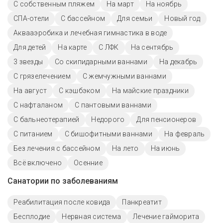
С собственным пляжем
На март
На ноябрь
СПА-отели
C бассейном
Для семьи
Новый год
Аквааэробика и лечебная гимнастика в воде
Для детей
На карте
С ЛФК
На сентябрь
3 звезды
Со скипидарными ваннами
На декабрь
С грязелечением
С жемчужными ваннами
На август
С кэшбэком
На майские праздники
С нафталаном
С пантовыми ваннами
С бальнеотерапией
Недорого
Для пенсионеров
С питанием
С бишофитными ваннами
На февраль
Без лечения с бассейном
На лето
На июнь
Всё включено
Осенние
Санатории по заболеваниям
Реабилитация после ковида
Панкреатит
Бесплодие
Нервная система
Лечение гайморита