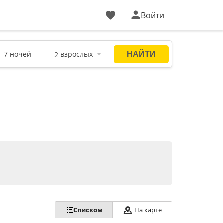
Войти
Списком
На карте