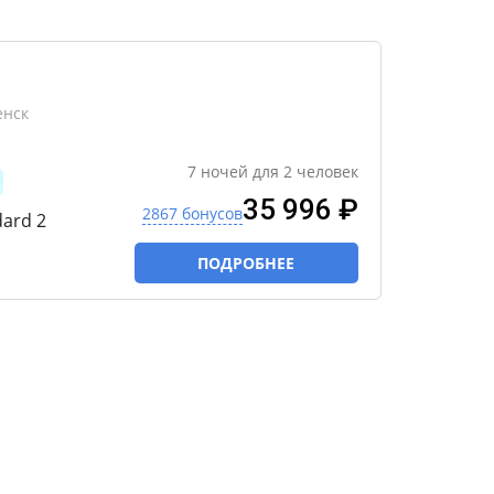
енск
7
ночей
для
2
человек
35 996 ₽
2867 бонусов
ard 2
ПОДРОБНЕЕ