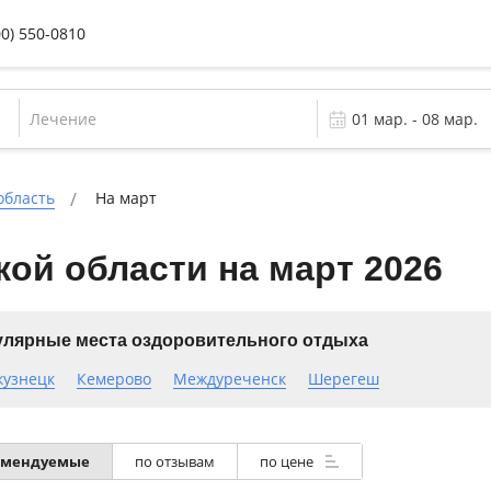
00) 550-0810
Лечение
область
На март
ой области на март 2026
лярные места оздоровительного отдыха
кузнецк
Кемерово
Междуреченск
Шерегеш
омендуемые
по отзывам
по цене