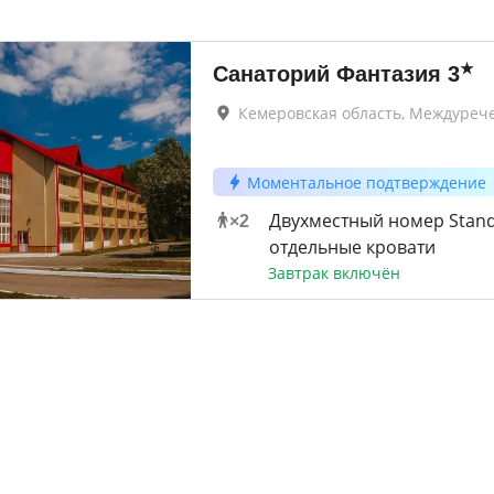
★
Санаторий Фантазия
3
Кемеровская область, Междуреч
Моментальное подтверждение
Двухместный номер Stand
×
2
отдельные кровати
Завтрак включён