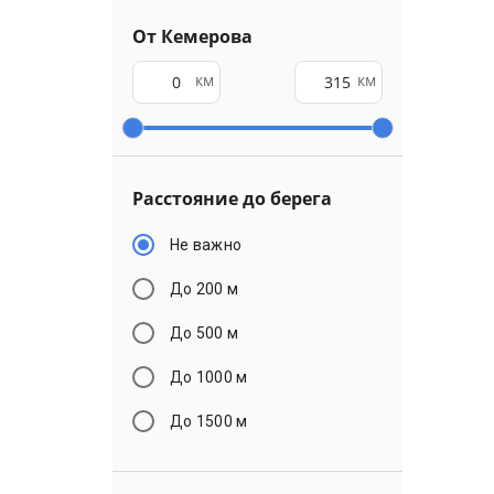
От Кемерова
км
км
Расстояние до берега
Не важно
До 200 м
До 500 м
До 1000 м
До 1500 м