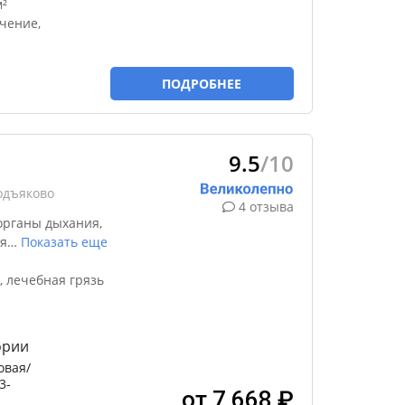
²
чение,
ПОДРОБНЕЕ
9.5
/10
одъяково
4 отзыва
органы дыхания,
я
…
Показать еще
 лечебная грязь
ории
овая/
3-
от 7 668 ₽