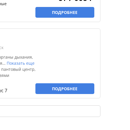
ные
ПОДРОБНЕЕ
ск
органы дыхания,
я
…
Показать еще
 пантовый центр,
язями
ПОДРОБНЕЕ
с 7