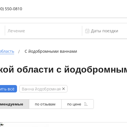
00) 550-0810
Лечение
область
С йодобромными ваннами
кой области с йодобромны
Ванна йодобромная
ить всё
омендуемые
по отзывам
по цене