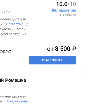
10.0
/10
й район
3 отзыва
органы дыхания,
ди
…
Показать еще
ркасный бассейн
ф месторождения
от 8 500 ₽
корпус
ПОДРОБНЕЕ
ий Ромашка
органы дыхания,
л
…
Показать еще