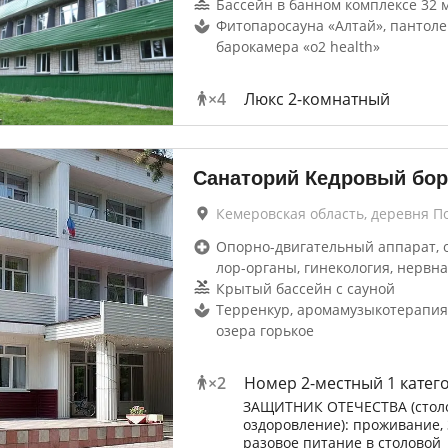
Бассейн в банном комплексе 32 м
Фитопаросауна «Алтай», пантоле
барокамера «o2 health»
×
4
Люкс 2-комнатный
Санаторий Кедровый бор
Кемеровская область, деревня П
Опорно-двигательный аппарат, 
лор-органы, гинекология, нервна
Крытый бассейн с сауной
Терренкур, аромамузыкотерапия,
озера горькое
×
2
Номер 2-местный 1 катег
ЗАЩИТНИК ОТЕЧЕСТВА (стол
оздоровление): проживание, 
разовое питание в столовой