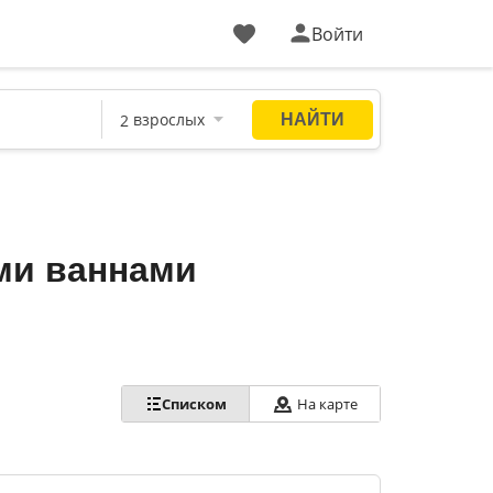
Войти
ми ваннами
Списком
На карте