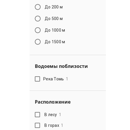
До 200 м
До 500 м
До 1000 м
До 1500 м
Водоемы поблизости
Река Томь
1
Расположение
В лесу
1
В горах
1