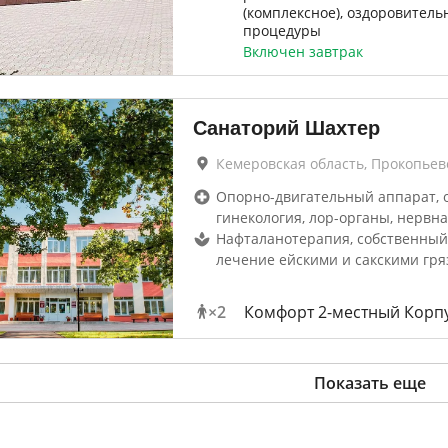
(комплексное), оздоровитель
процедуры
Включен завтрак
Санаторий Шахтер
Кемеровская область, Прокопьев
Опорно-двигательный аппарат, 
гинекология, лор-органы, нервна
Нафталанотерапия, собственный
лечение ейскими и сакскими гр
×
2
Комфорт 2-местный Корпу
Показать еще