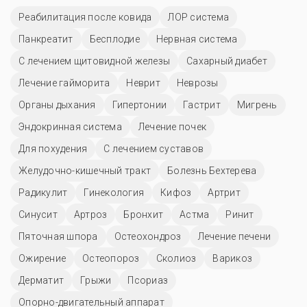
Реабилитация после ковида
ЛОР система
Панкреатит
Бесплодие
Нервная система
С лечением щитовидной железы
Сахарный диабет
Лечение гайморита
Неврит
Неврозы
Органы дыхания
Гипертонии
Гастрит
Мигрень
Эндокринная система
Лечение почек
Для похудения
С лечением суставов
Желудочно-кишечный тракт
Болезнь Бехтерева
Радикулит
Гинекология
Кифоз
Артрит
Синусит
Артроз
Бронхит
Астма
Ринит
Пяточная шпора
Остеохондроз
Лечение печени
Ожирение
Остеопороз
Сколиоз
Варикоз
Дерматит
Грыжи
Псориаз
Опорно-двигательный аппарат