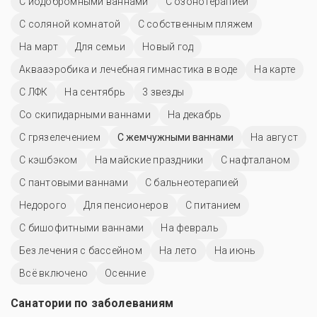
С йодобромными ваннами
С озонотерапией
С соляной комнатой
С собственным пляжем
На март
Для семьи
Новый год
Аквааэробика и лечебная гимнастика в воде
На карте
С ЛФК
На сентябрь
3 звезды
Со скипидарными ваннами
На декабрь
С грязелечением
С жемчужными ваннами
На август
С кэшбэком
На майские праздники
С нафталаном
С пантовыми ваннами
С бальнеотерапией
Недорого
Для пенсионеров
С питанием
С бишофитными ваннами
На февраль
Без лечения с бассейном
На лето
На июнь
Всё включено
Осенние
Санатории по заболеваниям