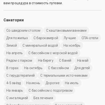
вам процедура в стоимость путевки.
Санатории
Со шведским столом
С каштановыми ваннами
Для пожилых
С барокамерой
Лучшие
СПА-отели
Зимой
С минеральной водой
На ноябрь
На апрель
С бассейном с морской водой
Рядом с парком
На берегу
С баней
На май
В горах
На октябрь
C бассейном
Для детей
С гирудотерапией
С термальными источниками
4-5 звёзд
На июнь
Дорогие
На июль
На январь
С бассейном с подогревом
С ингаляцией
Без лечения