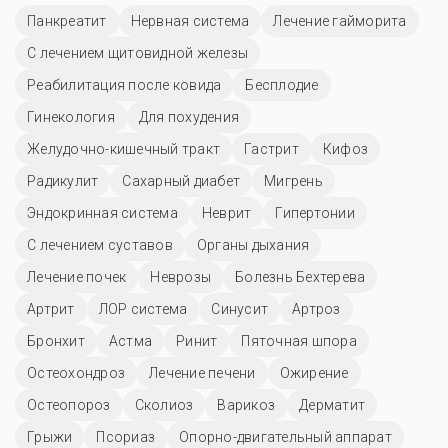
Панкреатит
Нервная система
Лечение гайморита
С лечением щитовидной железы
Реабилитация после ковида
Бесплодие
Гинекология
Для похудения
Желудочно-кишечный тракт
Гастрит
Кифоз
Радикулит
Сахарный диабет
Мигрень
Эндокринная система
Неврит
Гипертонии
С лечением суставов
Органы дыхания
Лечение почек
Неврозы
Болезнь Бехтерева
Артрит
ЛОР система
Синусит
Артроз
Бронхит
Астма
Ринит
Пяточная шпора
Остеохондроз
Лечение печени
Ожирение
Остеопороз
Сколиоз
Варикоз
Дерматит
Грыжи
Псориаз
Опорно-двигательный аппарат