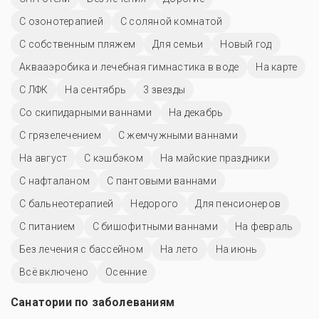
С озонотерапией
С соляной комнатой
С собственным пляжем
Для семьи
Новый год
Аквааэробика и лечебная гимнастика в воде
На карте
С ЛФК
На сентябрь
3 звезды
Со скипидарными ваннами
На декабрь
С грязелечением
С жемчужными ваннами
На август
С кэшбэком
На майские праздники
С нафталаном
С пантовыми ваннами
С бальнеотерапией
Недорого
Для пенсионеров
С питанием
С бишофитными ваннами
На февраль
Без лечения с бассейном
На лето
На июнь
Всё включено
Осенние
Санатории по заболеваниям