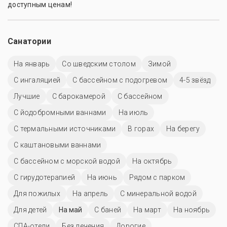
доступным ценам!
Санатории
На январь
Со шведским столом
Зимой
С ингаляцией
С бассейном с подогревом
4-5 звёзд
Лучшие
С барокамерой
C бассейном
С йодобромными ваннами
На июль
С термальными источниками
В горах
На берегу
С каштановыми ваннами
С бассейном с морской водой
На октябрь
С гирудотерапией
На июнь
Рядом с парком
Для пожилых
На апрель
С минеральной водой
Для детей
На май
С баней
На март
На ноябрь
СПА-отели
Без лечения
Дорогие