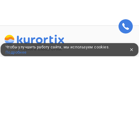
Чтобы улучшить работу сайта, мы используем cookies.
ПУТЕВКИ В САНАТОРИИ
Подробнее
КОНСУЛЬТАЦИИ ПО ТЕЛЕФОНУ
8 (800) 550-0810
Бесплатно по России
КЛИЕНТАМ
Как забронировать
Как оплатить
Бонусная программа
Акции