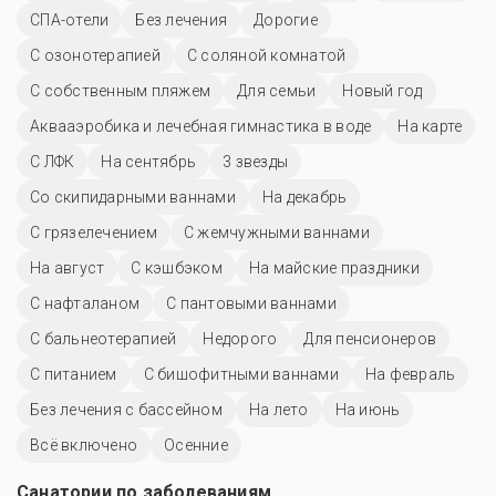
СПА-отели
Без лечения
Дорогие
С озонотерапией
С соляной комнатой
С собственным пляжем
Для семьи
Новый год
Аквааэробика и лечебная гимнастика в воде
На карте
С ЛФК
На сентябрь
3 звезды
Со скипидарными ваннами
На декабрь
С грязелечением
С жемчужными ваннами
На август
С кэшбэком
На майские праздники
С нафталаном
С пантовыми ваннами
С бальнеотерапией
Недорого
Для пенсионеров
С питанием
С бишофитными ваннами
На февраль
Без лечения с бассейном
На лето
На июнь
Всё включено
Осенние
Санатории по заболеваниям