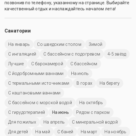
позвонив по телефону, указанному на странице. Выбирайте
качественный отдых и наслаждайтесь началом лета!
Санатории
На январь
Со шведским столом
Зимой
С ингаляцией
С бассейном с подогревом
4-5 звёзд
Лучшие
С барокамерой
C бассейном
С йодобромными ваннами
На июль
С термальными источниками
В горах
На берегу
С каштановыми ваннами
С бассейном с морской водой
На октябрь
С гирудотерапией
На июнь
Рядом с парком
Для пожилых
На апрель
С минеральной водой
Для детей
На май
С баней
На март
На ноябрь