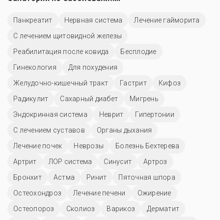
Панкреатит
Нервная система
Лечение гайморита
С лечением щитовидной железы
Реабилитация после ковида
Бесплодие
Гинекология
Для похудения
Желудочно-кишечный тракт
Гастрит
Кифоз
Радикулит
Сахарный диабет
Мигрень
Эндокринная система
Неврит
Гипертонии
С лечением суставов
Органы дыхания
Лечение почек
Неврозы
Болезнь Бехтерева
Артрит
ЛОР система
Синусит
Артроз
Бронхит
Астма
Ринит
Пяточная шпора
Остеохондроз
Лечение печени
Ожирение
Остеопороз
Сколиоз
Варикоз
Дерматит