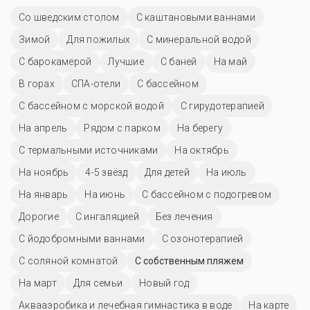
Со шведским столом
С каштановыми ваннами
Зимой
Для пожилых
С минеральной водой
С барокамерой
Лучшие
С баней
На май
В горах
СПА-отели
C бассейном
С бассейном с морской водой
С гирудотерапией
На апрель
Рядом с парком
На берегу
С термальными источниками
На октябрь
На ноябрь
4-5 звёзд
Для детей
На июль
На январь
На июнь
С бассейном с подогревом
Дорогие
С ингаляцией
Без лечения
С йодобромными ваннами
С озонотерапией
С соляной комнатой
С собственным пляжем
На март
Для семьи
Новый год
Аквааэробика и лечебная гимнастика в воде
На карте