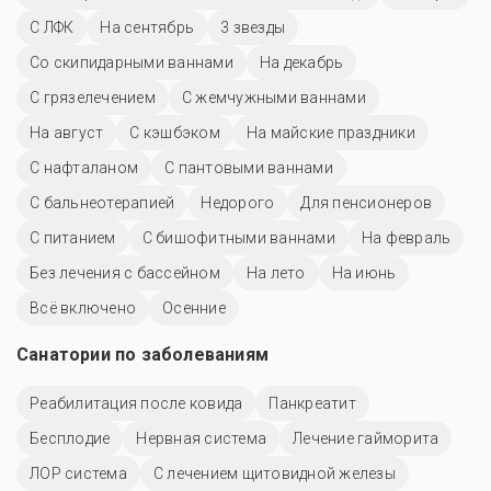
С ЛФК
На сентябрь
3 звезды
Со скипидарными ваннами
На декабрь
С грязелечением
С жемчужными ваннами
На август
С кэшбэком
На майские праздники
С нафталаном
С пантовыми ваннами
С бальнеотерапией
Недорого
Для пенсионеров
С питанием
С бишофитными ваннами
На февраль
Без лечения с бассейном
На лето
На июнь
Всё включено
Осенние
Санатории по заболеваниям
Реабилитация после ковида
Панкреатит
Бесплодие
Нервная система
Лечение гайморита
ЛОР система
С лечением щитовидной железы