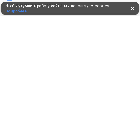
ПУТЕВКИ В САНАТОРИИ
Чтобы улучшить работу сайта, мы используем cookies.
Подробнее
КОНСУЛЬТАЦИИ ПО ТЕЛЕФОНУ
8 (800) 550-0810
Бесплатно по России
КЛИЕНТАМ
Как забронировать
Как оплатить
Бонусная программа
Акции
Пользовательское соглашение
Политика конфиденциальности
Контакты