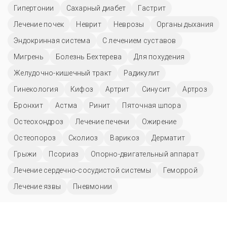
Гипертонии
Сахарный диабет
Гастрит
Лечение почек
Неврит
Неврозы
Органы дыхания
Эндокринная система
С лечением суставов
Мигрень
Болезнь Бехтерева
Для похудения
Желудочно-кишечный тракт
Радикулит
Гинекология
Кифоз
Артрит
Синусит
Артроз
Бронхит
Астма
Ринит
Пяточная шпора
Остеохондроз
Лечение печени
Ожирение
Остеопороз
Сколиоз
Варикоз
Дерматит
Грыжи
Псориаз
Опорно-двигательный аппарат
Лечение сердечно-сосудистой системы
Геморрой
Лечение язвы
Пневмонии