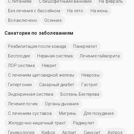
С питанием
С бишофитными ваннами
На февраль
Без лечения с бассейном
На лето
На июнь
Всё включено
Осенние
Санатории по заболеваниям
Реабилитация после ковида
Панкреатит
Бесплодие
Нервная система
Лечение гайморита
ЛОР система
Неврит
С лечением щитовидной железы
Неврозы
Гипертонии
Сахарный диабет
Гастрит
Эндокринная система
Болезнь Бехтерева
Лечение почек
Органы дыхания
С лечением суставов
Мигрень
Для похудения
Желудочно-кишечный тракт
Радикулит
Гинекология
Кифоз
Артрит
Синусит
Артроз