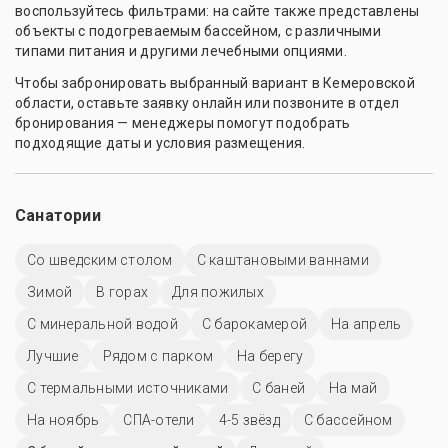
воспользуйтесь фильтрами: на сайте также представлены
объекты с подогреваемым бассейном, с различными
типами питания и другими лечебными опциями.
Чтобы забронировать выбранный вариант в Кемеровской
области, оставьте заявку онлайн или позвоните в отдел
бронирования — менеджеры помогут подобрать
подходящие даты и условия размещения.
Санатории
Со шведским столом
С каштановыми ваннами
Зимой
В горах
Для пожилых
С минеральной водой
С барокамерой
На апрель
Лучшие
Рядом с парком
На берегу
С термальными источниками
С баней
На май
На ноябрь
СПА-отели
4-5 звёзд
C бассейном