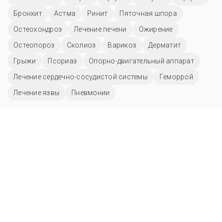
Бронхит
Астма
Ринит
Пяточная шпора
Остеохондроз
Лечение печени
Ожирение
Остеопороз
Сколиоз
Варикоз
Дерматит
Грыжи
Псориаз
Опорно-двигательный аппарат
Лечение сердечно-сосудистой системы
Геморрой
Лечение язвы
Пневмонии