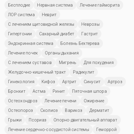
Бесплодие
Нервная система
Лечение гайморита
ЛОР система
Неврит
С лечением щитовидной железы
Неврозы
Гипертонии
Сахарный диабет
Гастрит
Эндокринная система
Болезнь Бехтерева
Лечение почек
Органы дыхания
С лечением суставов
Мигрень
Для похудения
Желудочно-кишечный тракт
Радикулит
Гинекология
Кифоз
Артрит
Синусит
Артроз
Бронхит
Астма
Ринит
Пяточная шпора
Остеохондроз
Лечение печени
Ожирение
Остеопороз
Сколиоз
Варикоз
Дерматит
Грыжи
Псориаз
Опорно-двигательный аппарат
Лечение сердечно-сосудистой системы
Геморрой