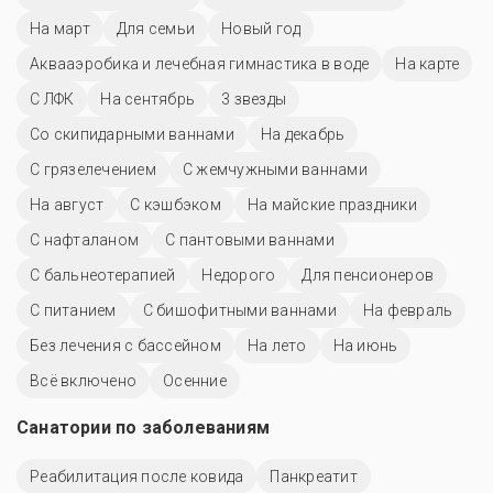
На март
Для семьи
Новый год
Аквааэробика и лечебная гимнастика в воде
На карте
С ЛФК
На сентябрь
3 звезды
Со скипидарными ваннами
На декабрь
С грязелечением
С жемчужными ваннами
На август
С кэшбэком
На майские праздники
С нафталаном
С пантовыми ваннами
С бальнеотерапией
Недорого
Для пенсионеров
С питанием
С бишофитными ваннами
На февраль
Без лечения с бассейном
На лето
На июнь
Всё включено
Осенние
Санатории по заболеваниям
Реабилитация после ковида
Панкреатит