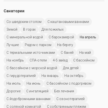
Санатории
Со шведским столом
С каштановыми ваннами
Зимой
В горах
Для пожилых
С минеральной водой
С барокамерой
На апрель
Лучшие
Рядом с парком
На берегу
С термальными источниками
С баней
На май
На ноябрь
СПА-отели
4-5 звёзд
C бассейном
С бассейном с морской водой
Для детей
С гирудотерапией
На январь
На октябрь
На июль
На июнь
С бассейном с подогревом
Дорогие
С ингаляцией
Без лечения
С йодобромными ваннами
С озонотерапией
С соляной комнатой
С собственным пляжем