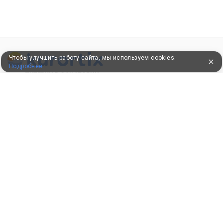
Чтобы улучшить работу сайта, мы используем cookies.
Подробнее
ПУТЕВКИ В САНАТОРИИ
КОНСУЛЬТАЦИИ ПО ТЕЛЕФОНУ
8 (800) 550-0810
Бесплатно по России
КЛИЕНТАМ
Как забронировать
Как оплатить
Бонусная программа
Акции