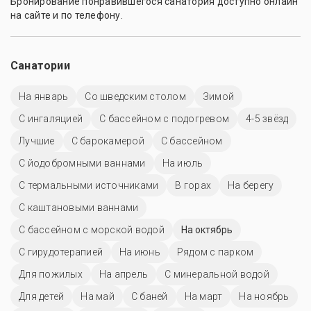
Бронирование понравившегося санатория доступно онлайн
на сайте и по телефону.
Санатории
На январь
Со шведским столом
Зимой
С ингаляцией
С бассейном с подогревом
4-5 звёзд
Лучшие
С барокамерой
C бассейном
С йодобромными ваннами
На июль
С термальными источниками
В горах
На берегу
С каштановыми ваннами
С бассейном с морской водой
На октябрь
С гирудотерапией
На июнь
Рядом с парком
Для пожилых
На апрель
С минеральной водой
Для детей
На май
С баней
На март
На ноябрь