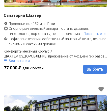
Санаторий Шахтер
Прокопьевск
·
152
м до
Реки
Опорно-двигательный аппарат, органы дыхания,
гинекология, лор-органы, нервная система,
…
Показать еще
Нафталанотерапия, собственный пантовый центр, лечение
ейскими и сакскими грязями
Комфорт 2-местный Корпус 7
ШАХТЕР ОЗДОРОВЛЕНИЕ: проживание от 4-х дней, 3-х разовое питание (шведский стол/заказное меню/комплексное меню)
Без питания
77 000 ₽
для 2 гостей
Выбрать