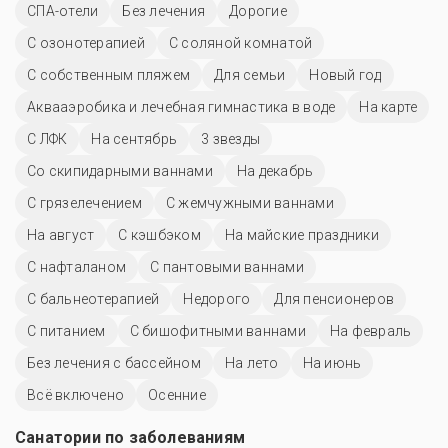
СПА-отели
Без лечения
Дорогие
С озонотерапией
С соляной комнатой
С собственным пляжем
Для семьи
Новый год
Аквааэробика и лечебная гимнастика в воде
На карте
С ЛФК
На сентябрь
3 звезды
Со скипидарными ваннами
На декабрь
С грязелечением
С жемчужными ваннами
На август
С кэшбэком
На майские праздники
С нафталаном
С пантовыми ваннами
С бальнеотерапией
Недорого
Для пенсионеров
С питанием
С бишофитными ваннами
На февраль
Без лечения с бассейном
На лето
На июнь
Всё включено
Осенние
Санатории по заболеваниям