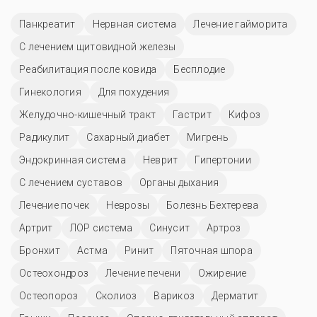
Панкреатит
Нервная система
Лечение гайморита
С лечением щитовидной железы
Реабилитация после ковида
Бесплодие
Гинекология
Для похудения
Желудочно-кишечный тракт
Гастрит
Кифоз
Радикулит
Сахарный диабет
Мигрень
Эндокринная система
Неврит
Гипертонии
С лечением суставов
Органы дыхания
Лечение почек
Неврозы
Болезнь Бехтерева
Артрит
ЛОР система
Синусит
Артроз
Бронхит
Астма
Ринит
Пяточная шпора
Остеохондроз
Лечение печени
Ожирение
Остеопороз
Сколиоз
Варикоз
Дерматит