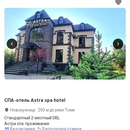
СПА-отель Astra spa hotel
Новокузнецк
·
200
м до
реки Томи
Стандартный 2-местный DBL
Астра спа: проживание
Без питания
·
Бесплатная отмена