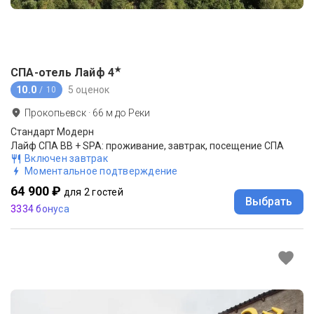
★
СПА-отель Лайф
4
10.0
5 оценок
/ 10
Прокопьевск
·
66
м до
Реки
Стандарт Модерн
Лайф СПА BB + SPA: проживание, завтрак, посещение СПА
Включен завтрак
Моментальное подтверждение
64 900 ₽
для 2 гостей
Выбрать
3334 бонуса