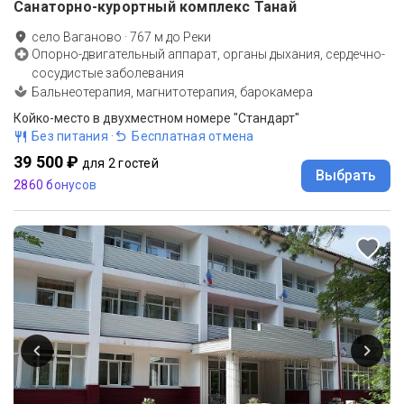
Санаторно-курортный комплекс Танай
село Ваганово
·
767
м до
Реки
Опорно-двигательный аппарат, органы дыхания, сердечно-
сосудистые заболевания
Бальнеотерапия, магнитотерапия, барокамера
Койко-место в двухместном номере "Стандарт"
Без питания
·
Бесплатная отмена
39 500 ₽
для 2 гостей
Выбрать
2860 бонусов