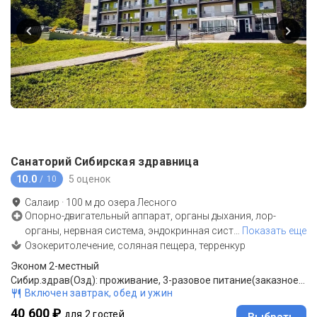
Санаторий Сибирская здравница
10.0
5 оценок
/ 10
Салаир
·
100
м до
озера Лесного
Опорно-двигательный аппарат, органы дыхания, лор-
органы, нервная система, эндокринная сист
…
Показать еще
Озокеритолечение, соляная пещера, терренкур
Эконом 2-местный
Сибир.здрав(Озд): проживание, 3-разовое питание(заказное меню)
Включен завтрак, обед и ужин
40 600 ₽
для 2 гостей