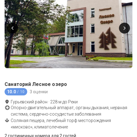
Санаторий Лесное озеро
10.0
3 оценки
/ 10
Гурьевский район
·
228
м до
Реки
Опорно-двигательный аппарат, органы дыхания, нервная
система, сердечно-сосудистые заболевания
Соляная пещера, лечебный торф месторождения
«мисково», климатолечение
2 гостиничных номера
для 2 гостей