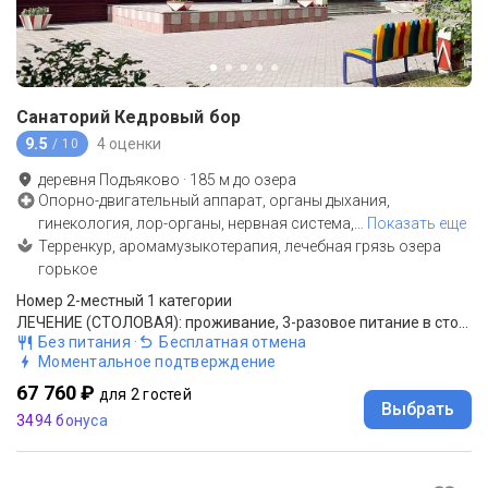
Санаторий Кедровый бор
9.5
4 оценки
/ 10
деревня Подъяково
·
185
м до
озера
Опорно-двигательный аппарат, органы дыхания,
гинекология, лор-органы, нервная система,
…
Показать еще
Терренкур, аромамузыкотерапия, лечебная грязь озера
горькое
Номер 2-местный 1 категории
ЛЕЧЕНИЕ (СТОЛОВАЯ): проживание, 3-разовое питание в столовой (комплексное), санаторно-курортное лечение
Без питания
·
Бесплатная отмена
Моментальное подтверждение
67 760 ₽
для 2 гостей
Выбрать
3494 бонуса