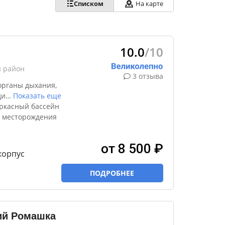
Списком
На карте
10.0
/10
й район
3 отзыва
органы дыхания,
ди
…
Показать еще
ркасный бассейн
ф месторождения
от 8 500 ₽
корпус
ПОДРОБНЕЕ
ий Ромашка