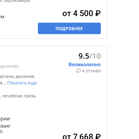
я, барокамера
от 4 500 ₽
ом
ПОДРОБНЕЕ
9.5
/10
одъяково
4 отзыва
органы дыхания,
я
…
Показать еще
 лечебная грязь
ории
овая/
3-
от 7 668 ₽