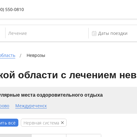
00) 550-0810
Лечение
область
Неврозы
ой области с лечением нев
лярные места оздоровительного отдыха
рово
Междуреченск
Нервная система
ить всё