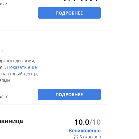
ные
ПОДРОБНЕЕ
ск
органы дыхания,
я
…
Показать еще
 пантовый центр,
язями
ПОДРОБНЕЕ
с 7
10.0
/10
равница
5 отзывов