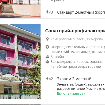
×
3
Стандарт 2-местный (корп
Санаторий-профилактори
Кемеровская область, Кемерово
Опорно-двигательный аппарат, 
после covid-19, органы дыхания, 
Бассейн
Зал кардиотренировок, соляная 
лечебные грязи озера горькое
×
2
Эконом 2-местный
Энергетик (отдых): проживани
разовое питание (комплексно
Включен завтрак