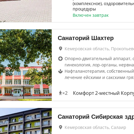
(комплексное), оздоровитель
процедуры
Включен завтрак
Санаторий Шахтер
Кемеровская область, Прокопьев
Опорно-двигательный аппарат, 
гинекология, лор-органы, нервна
Нафталанотерапия, собственный
лечение ейскими и сакскими гр
×
2
Комфорт 2-местный Корпу
Санаторий Сибирская зд
Кемеровская область, Салаир