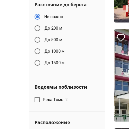
Расстояние до берега
Не важно
До 200 м
До 500 м
До 1000 м
До 1500 м
Водоемы поблизости
Река Томь
2
Расположение