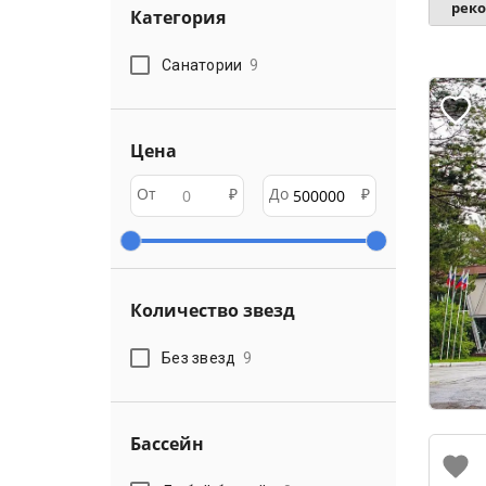
рек
Категория
Санатории
9
Цена
От
₽
До
₽
Количество звезд
Без звезд
9
Бассейн