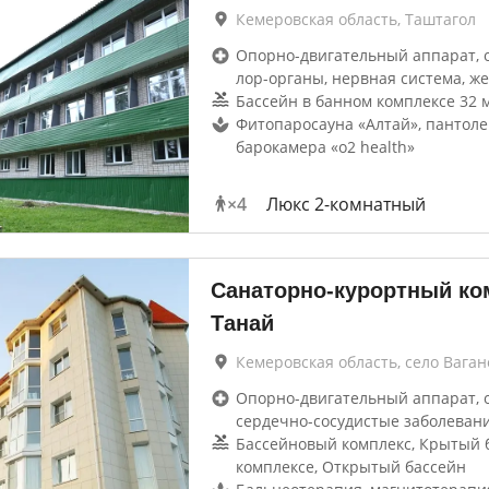
Кемеровская область, Таштагол
Опорно-двигательный аппарат, 
лор-органы, нервная система, же
Бассейн в банном комплексе 32 м
Фитопаросауна «Алтай», пантоле
барокамера «o2 health»
×
4
Люкс 2-комнатный
Санаторно-курортный ко
Танай
Кемеровская область, село Ваган
Опорно-двигательный аппарат, 
сердечно-сосудистые заболеван
Бассейновый комплекс, Крытый б
комплексе, Открытый бассейн