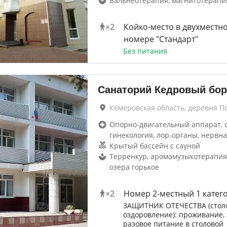
Бальнеотерапия, магнитотерапи
×
2
Койко-место в двухместн
номере "Стандарт"
Без питания
Санаторий Кедровый бор
Кемеровская область, деревня П
Опорно-двигательный аппарат, 
гинекология, лор-органы, нервна
Крытый бассейн с сауной
Терренкур, аромамузыкотерапия,
озера горькое
×
2
Номер 2-местный 1 катег
ЗАЩИТНИК ОТЕЧЕСТВА (стол
оздоровление): проживание, 
разовое питание в столовой