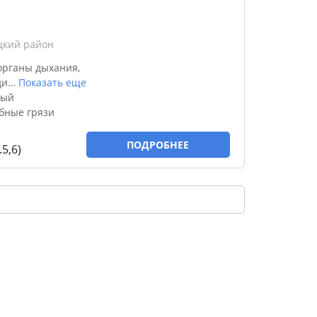
цкий район
органы дыхания,
ди
…
Показать еще
тый
бные грязи
ПОДРОБНЕЕ
5,6)