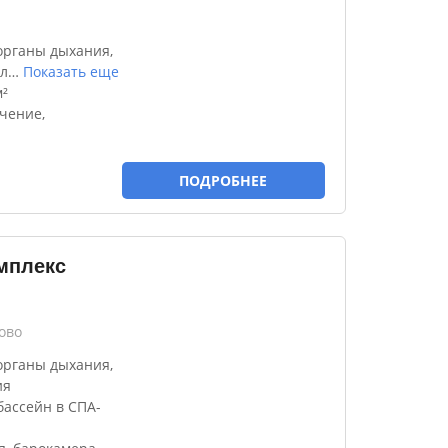
органы дыхания,
л
…
Показать еще
²
чение,
ПОДРОБНЕЕ
мплекс
ово
органы дыхания,
ия
ассейн в СПА-