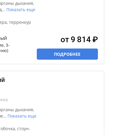
органы дыхания,
д
…
Показать еще
ера, терренкур
ный
от 9 814 ₽
е, 3-
еню)
ПОДРОБНЕЕ
ий
енск
органы дыхания,
ше
…
Показать еще
обочка, стоун-