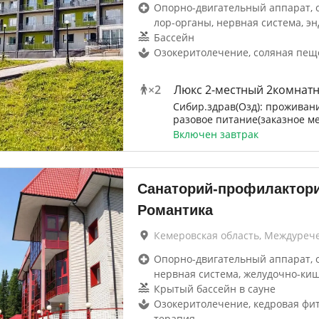
Опорно-двигательный аппарат, 
лор-органы, нервная система, эн
Бассейн
Озокеритолечение, соляная пещ
×
2
Люкс 2-местный 2комнат
Сибир.здрав(Озд): проживани
разовое питание(заказное м
Включен завтрак
Санаторий-профилактор
Романтика
Кемеровская область, Междуреч
Опорно-двигательный аппарат, 
нервная система, желудочно-ки
Крытый бассейн в сауне
Озокеритолечение, кедровая фит
терапия