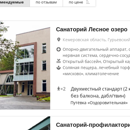
омендуемые
по отзывам
по цене
Санаторий Лесное озеро
Кемеровская область, Гурьевски
Опорно-двигательный аппарат, 
нервная система, сердечно-сосу
Открытый бассейн, Открытый ка
Соляная пещера, лечебный тор
«мисково», климатолечение
×
2
Двухместный стандарт (2 
без балкона, дабл/твин)
Путёвка «Оздоровительная»
Санаторий-профилактор